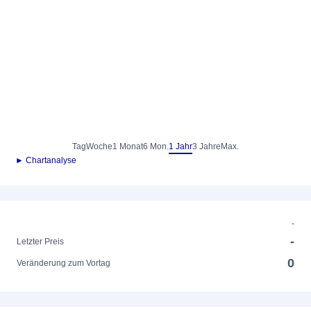
Tag
Woche
1 Monat
6 Mon.
1 Jahr
3 Jahre
Max.
► Chartanalyse
-
-
Letzter Preis
0
Veränderung zum Vortag