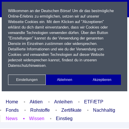
Willkommen an der Deutschen Börse! Um dir das bestmögliche
Online-Erlebnis zu ermöglichen, setzen wir auf unserer
Webseite Cookies ein. Mit dem Klicken auf "Akzeptieren"
erklärst du dich damit einverstanden, dass wir Cookies oder
verwandte Technologien verwenden dürfen. Über den Button
"Einstellungen" kannst du der Verwendung der genannten
Dienste im Einzelnen zustimmen oder widersprechen.
Detaillierte Informationen und wie du der Verwendung von
Cookies und verwandten Technologien auf dieser Website
Name / WKN / ISIN / Kürzel
jederzeit widersprechen kannst, findest du in unseren
Datenschutzhinweisen
.
Newsletter
Kontakt
English
Einstellungen
Ablehnen
Akzeptieren
Xetra Realtime
Watchlist
Portfolio
Login
Home
Aktien
Anleihen
ETF/ETP
Fonds
Rohstoffe
Zertifikate
Nachhaltig
News
Wissen
Einstieg