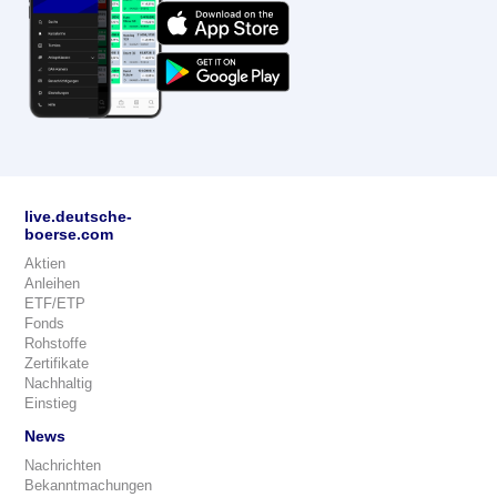
live.deutsche-
boerse.com
Aktien
Anleihen
ETF/ETP
Fonds
Rohstoffe
Zertifikate
Nachhaltig
Einstieg
News
Nachrichten
Bekanntmachungen