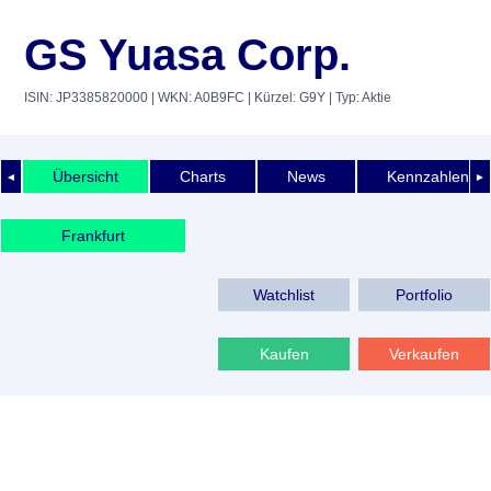
GS Yuasa Corp.
ISIN: JP3385820000
| WKN: A0B9FC
| Kürzel: G9Y
| Typ: Aktie
Übersicht
Charts
News
Kennzahlen
◄
►
Frankfurt
Watchlist
Portfolio
Kaufen
Verkaufen