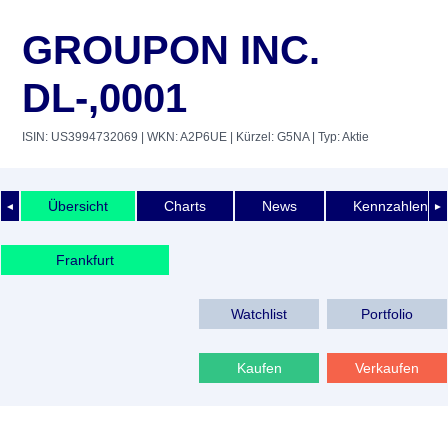
GROUPON INC.
DL-,0001
ISIN: US3994732069
| WKN: A2P6UE
| Kürzel: G5NA
| Typ: Aktie
Übersicht
Charts
News
Kennzahlen
◄
►
Frankfurt
Watchlist
Portfolio
Kaufen
Verkaufen