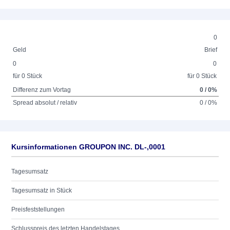
0
Geld
Brief
0
0
für 0 Stück
für 0 Stück
Differenz zum Vortag
0 / 0%
Spread absolut / relativ
0 / 0%
Kursinformationen GROUPON INC. DL-,0001
Tagesumsatz
Tagesumsatz in Stück
Preisfeststellungen
Schlusspreis des letzten Handelstages