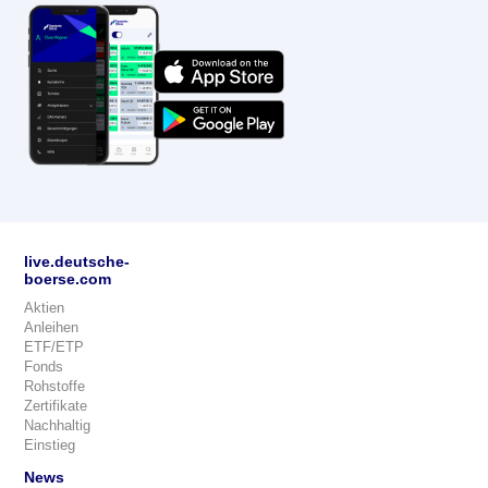
live.deutsche-
boerse.com
Aktien
Anleihen
ETF/ETP
Fonds
Rohstoffe
Zertifikate
Nachhaltig
Einstieg
News