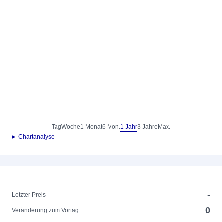
Tag
Woche
1 Monat
6 Mon.
1 Jahr
3 Jahre
Max.
► Chartanalyse
-
-
Letzter Preis
0
Veränderung zum Vortag