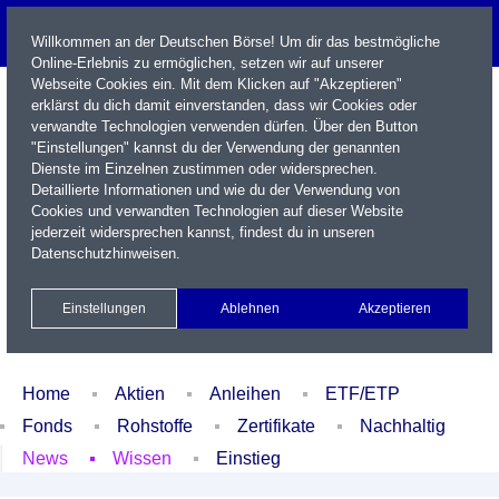
Willkommen an der Deutschen Börse! Um dir das bestmögliche
Online-Erlebnis zu ermöglichen, setzen wir auf unserer
Webseite Cookies ein. Mit dem Klicken auf "Akzeptieren"
erklärst du dich damit einverstanden, dass wir Cookies oder
verwandte Technologien verwenden dürfen. Über den Button
"Einstellungen" kannst du der Verwendung der genannten
Dienste im Einzelnen zustimmen oder widersprechen.
Detaillierte Informationen und wie du der Verwendung von
Cookies und verwandten Technologien auf dieser Website
Name / WKN / ISIN / Kürzel
jederzeit widersprechen kannst, findest du in unseren
Datenschutzhinweisen
.
Newsletter
Kontakt
English
Einstellungen
Ablehnen
Akzeptieren
Xetra Realtime
Watchlist
Portfolio
Login
Home
Aktien
Anleihen
ETF/ETP
Fonds
Rohstoffe
Zertifikate
Nachhaltig
News
Wissen
Einstieg