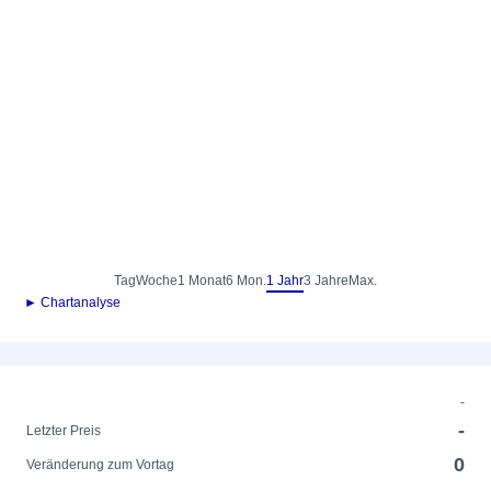
Tag
Woche
1 Monat
6 Mon.
1 Jahr
3 Jahre
Max.
► Chartanalyse
-
-
Letzter Preis
0
Veränderung zum Vortag