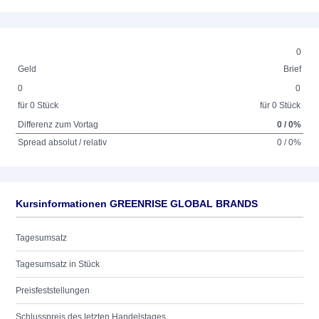
0
Geld
Brief
0
0
für 0 Stück
für 0 Stück
Differenz zum Vortag
0 / 0%
Spread absolut / relativ
0 / 0%
Kursinformationen GREENRISE GLOBAL BRANDS
Tagesumsatz
Tagesumsatz in Stück
Preisfeststellungen
Schlusspreis des letzten Handelstages