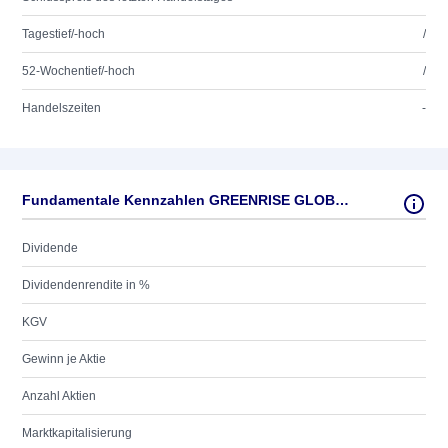
Tagestief/-hoch
/
52-Wochentief/-hoch
/
Handelszeiten
-
Fundamentale Kennzahlen GREENRISE GLOBAL BRANDS
Dividende
Dividendenrendite in %
KGV
Gewinn je Aktie
Anzahl Aktien
Marktkapitalisierung