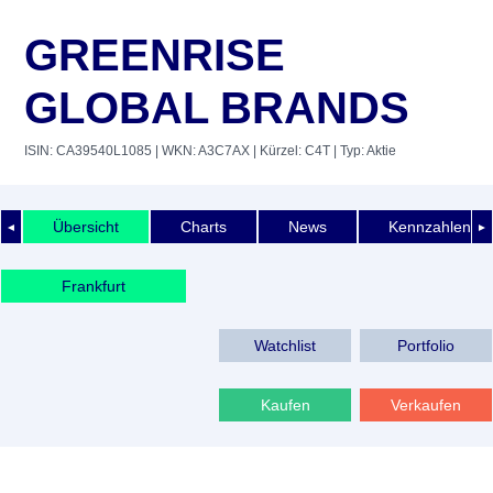
GREENRISE
GLOBAL BRANDS
ISIN: CA39540L1085
| WKN: A3C7AX
| Kürzel: C4T
| Typ: Aktie
Übersicht
Charts
News
Kennzahlen
◄
►
Frankfurt
Watchlist
Portfolio
Kaufen
Verkaufen