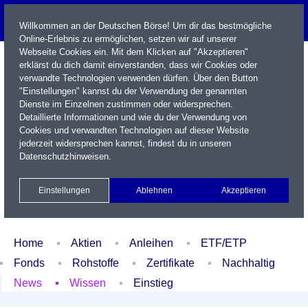
Willkommen an der Deutschen Börse! Um dir das bestmögliche
Online-Erlebnis zu ermöglichen, setzen wir auf unserer
Webseite Cookies ein. Mit dem Klicken auf "Akzeptieren"
erklärst du dich damit einverstanden, dass wir Cookies oder
verwandte Technologien verwenden dürfen. Über den Button
"Einstellungen" kannst du der Verwendung der genannten
Dienste im Einzelnen zustimmen oder widersprechen.
Detaillierte Informationen und wie du der Verwendung von
Cookies und verwandten Technologien auf dieser Website
Name / WKN / ISIN / Kürzel
jederzeit widersprechen kannst, findest du in unseren
Datenschutzhinweisen
.
Newsletter
Kontakt
English
Einstellungen
Ablehnen
Akzeptieren
Xetra Realtime
Watchlist
Portfolio
Login
Home
Aktien
Anleihen
ETF/ETP
Fonds
Rohstoffe
Zertifikate
Nachhaltig
News
Wissen
Einstieg