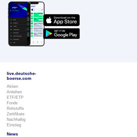
live.deutsche-
boerse.com
Aktien
Anleihen
ETF/ETP
Fonds
Rohstoffe
Zertifikate
Nachhaltig
Einstieg
News