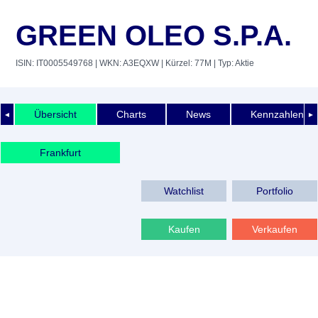
GREEN OLEO S.P.A.
ISIN: IT0005549768
| WKN: A3EQXW
| Kürzel: 77M
| Typ: Aktie
Übersicht
Charts
News
Kennzahlen
◄
►
Frankfurt
Watchlist
Portfolio
Kaufen
Verkaufen