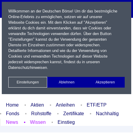
Willkommen an der Deutschen Börse! Um dir das bestmögliche
Online-Erlebnis zu ermöglichen, setzen wir auf unserer
Webseite Cookies ein. Mit dem Klicken auf "Akzeptieren"
erklärst du dich damit einverstanden, dass wir Cookies oder
verwandte Technologien verwenden dürfen. Über den Button
"Einstellungen" kannst du der Verwendung der genannten
Dienste im Einzelnen zustimmen oder widersprechen.
Detaillierte Informationen und wie du der Verwendung von
Cookies und verwandten Technologien auf dieser Website
Name / WKN / ISIN / Kürzel
jederzeit widersprechen kannst, findest du in unseren
Datenschutzhinweisen
.
Newsletter
Kontakt
English
Einstellungen
Ablehnen
Akzeptieren
Xetra Realtime
Watchlist
Portfolio
Login
Home
Aktien
Anleihen
ETF/ETP
Fonds
Rohstoffe
Zertifikate
Nachhaltig
News
Wissen
Einstieg