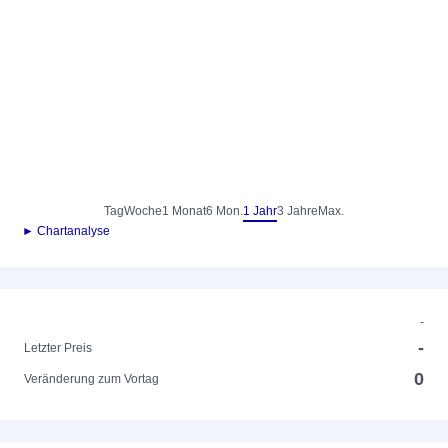
Tag
Woche
1 Monat
6 Mon.
1 Jahr
3 Jahre
Max.
► Chartanalyse
-
-
Letzter Preis
0
Veränderung zum Vortag