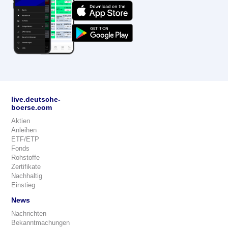
live.deutsche-
boerse.com
Aktien
Anleihen
ETF/ETP
Fonds
Rohstoffe
Zertifikate
Nachhaltig
Einstieg
News
Nachrichten
Bekanntmachungen