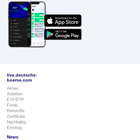
live.deutsche-
boerse.com
Aktien
Anleihen
ETF/ETP
Fonds
Rohstoffe
Zertifikate
Nachhaltig
Einstieg
News