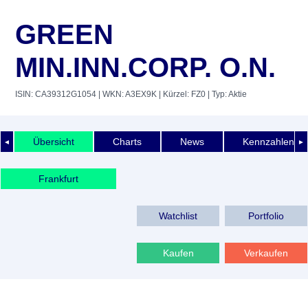
GREEN
MIN.INN.CORP. O.N.
ISIN: CA39312G1054
| WKN: A3EX9K
| Kürzel: FZ0
| Typ: Aktie
Übersicht
Charts
News
Kennzahlen
◄
►
Frankfurt
Watchlist
Portfolio
Kaufen
Verkaufen