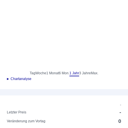
Tag
Woche
1 Monat
6 Mon.
1 Jahr
3 Jahre
Max.
► Chartanalyse
-
-
Letzter Preis
0
Veränderung zum Vortag