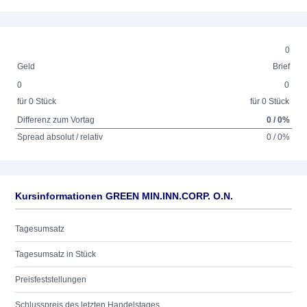
0
Geld
Brief
0
0
für 0 Stück
für 0 Stück
Differenz zum Vortag
0 / 0%
Spread absolut / relativ
0 / 0%
Kursinformationen GREEN MIN.INN.CORP. O.N.
Tagesumsatz
Tagesumsatz in Stück
Preisfeststellungen
Schlusspreis des letzten Handelstages