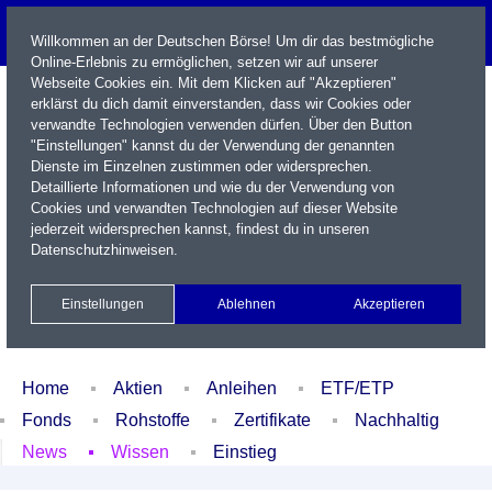
Willkommen an der Deutschen Börse! Um dir das bestmögliche
Online-Erlebnis zu ermöglichen, setzen wir auf unserer
Webseite Cookies ein. Mit dem Klicken auf "Akzeptieren"
erklärst du dich damit einverstanden, dass wir Cookies oder
verwandte Technologien verwenden dürfen. Über den Button
"Einstellungen" kannst du der Verwendung der genannten
Dienste im Einzelnen zustimmen oder widersprechen.
Detaillierte Informationen und wie du der Verwendung von
Cookies und verwandten Technologien auf dieser Website
Name / WKN / ISIN / Kürzel
jederzeit widersprechen kannst, findest du in unseren
Datenschutzhinweisen
.
Newsletter
Kontakt
English
Einstellungen
Ablehnen
Akzeptieren
Xetra Realtime
Watchlist
Portfolio
Login
Home
Aktien
Anleihen
ETF/ETP
Fonds
Rohstoffe
Zertifikate
Nachhaltig
News
Wissen
Einstieg