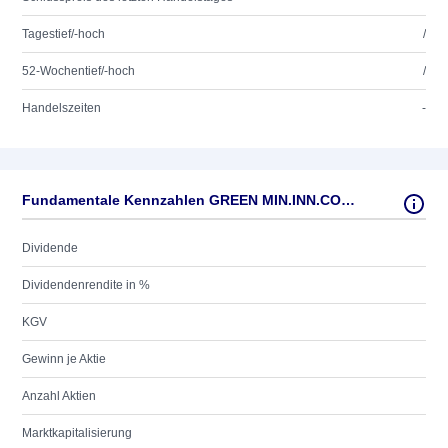
Tagestief/-hoch
/
52-Wochentief/-hoch
/
Handelszeiten
-
Fundamentale Kennzahlen GREEN MIN.INN.CORP. O.N.
Dividende
Dividendenrendite in %
KGV
Gewinn je Aktie
Anzahl Aktien
Marktkapitalisierung