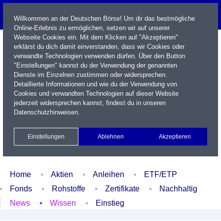
Willkommen an der Deutschen Börse! Um dir das bestmögliche
Online-Erlebnis zu ermöglichen, setzen wir auf unserer
Webseite Cookies ein. Mit dem Klicken auf "Akzeptieren"
erklärst du dich damit einverstanden, dass wir Cookies oder
verwandte Technologien verwenden dürfen. Über den Button
"Einstellungen" kannst du der Verwendung der genannten
Dienste im Einzelnen zustimmen oder widersprechen.
Detaillierte Informationen und wie du der Verwendung von
Cookies und verwandten Technologien auf dieser Website
Name / WKN / ISIN / Kürzel
jederzeit widersprechen kannst, findest du in unseren
Datenschutzhinweisen
.
Newsletter
Kontakt
English
Einstellungen
Ablehnen
Akzeptieren
Xetra Realtime
Watchlist
Portfolio
Login
Home
Aktien
Anleihen
ETF/ETP
Fonds
Rohstoffe
Zertifikate
Nachhaltig
News
Wissen
Einstieg