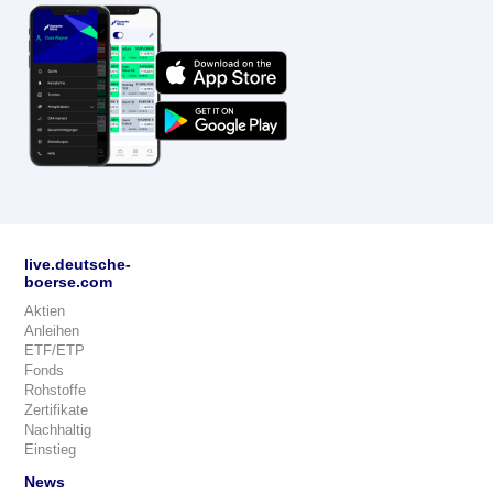
live.deutsche-
boerse.com
Aktien
Anleihen
ETF/ETP
Fonds
Rohstoffe
Zertifikate
Nachhaltig
Einstieg
News