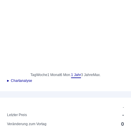
Tag
Woche
1 Monat
6 Mon.
1 Jahr
3 Jahre
Max.
► Chartanalyse
-
-
Letzter Preis
0
Veränderung zum Vortag