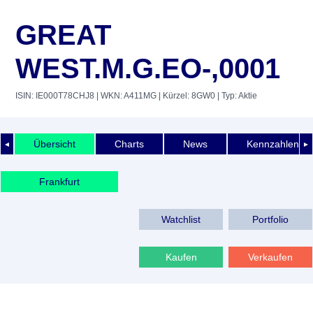
GREAT
WEST.M.G.EO-,0001
ISIN: IE000T78CHJ8
| WKN: A411MG
| Kürzel: 8GW0
| Typ: Aktie
Übersicht
Charts
News
Kennzahlen
◄
►
Frankfurt
Watchlist
Portfolio
Kaufen
Verkaufen