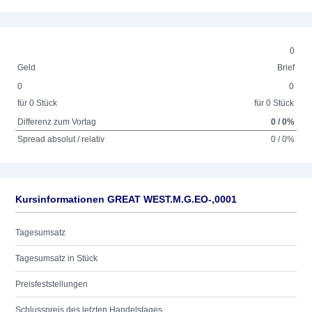
0
Geld
Brief
0
0
für 0 Stück
für 0 Stück
Differenz zum Vortag
0 / 0%
Spread absolut / relativ
0 / 0%
Kursinformationen GREAT WEST.M.G.EO-,0001
Tagesumsatz
Tagesumsatz in Stück
Preisfeststellungen
Schlusspreis des letzten Handelstages