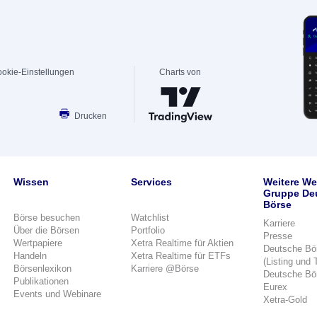
okie-Einstellungen
Charts von
Drucken
Wissen
Services
Weitere We
Gruppe De
Börse
Börse besuchen
Watchlist
Karriere
Über die Börsen
Portfolio
Presse
Wertpapiere
Xetra Realtime für Aktien
Deutsche Bö
Handeln
Xetra Realtime für ETFs
(Listing und 
Börsenlexikon
Karriere @Börse
Deutsche Bö
Publikationen
Eurex
Events und Webinare
Xetra-Gold