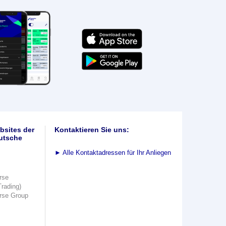
bsites der
Kontaktieren Sie uns:
utsche
►
Alle Kontaktadressen für Ihr Anliegen
rse
Trading)
rse Group