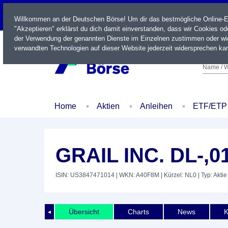
LIVE
Willkommen an der Deutschen Börse! Um dir das bestmögliche Online-Erl
"Akzeptieren" erklärst du dich damit einverstanden, dass wir Cookies o
der Verwendung der genannten Dienste im Einzelnen zustimmen oder wid
verwandten Technologien auf dieser Website jederzeit widersprechen kan
Name / W
Home
Aktien
Anleihen
ETF/ETP
GRAIL INC. DL-,0
ISIN: US3847471014
| WKN: A40F8M
| Kürzel: NL0
| Typ: Aktie
Übersicht
Charts
News
K
◄