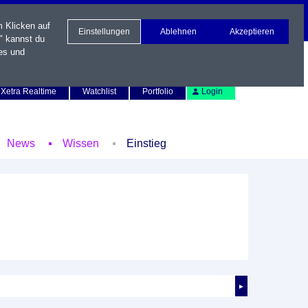
m Klicken auf
Einstellungen
Ablehnen
Akzeptieren
" kannst du
es und
Newsletter
Kontakt
English
Xetra Realtime
Watchlist
Portfolio
Login
News
Wissen
Einstieg
►