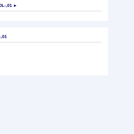
DL-,01
►
-,01