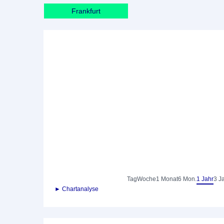
Frankfurt
Tag
Woche
1 Monat
6 Mon.
1 Jahr
3 J
► Chartanalyse