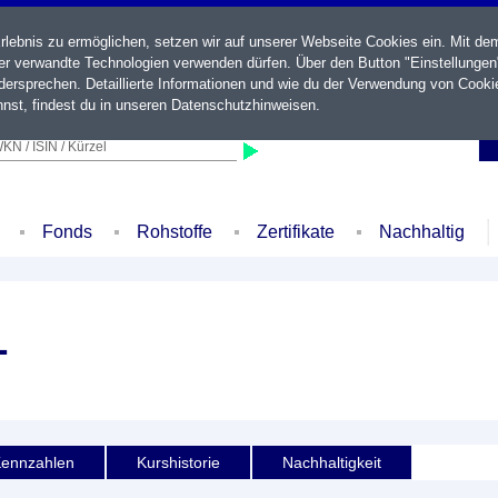
ebnis zu ermöglichen, setzen wir auf unserer Webseite Cookies ein. Mit de
der verwandte Technologien verwenden dürfen. Über den Button "Einstellungen
ersprechen. Detaillierte Informationen und wie du der Verwendung von Cooki
nst, findest du in unseren
Datenschutzhinweisen
.
KN / ISIN / Kürzel
Fonds
Rohstoffe
Zertifikate
Nachhaltig
1
ennzahlen
Kurshistorie
Nachhaltigkeit