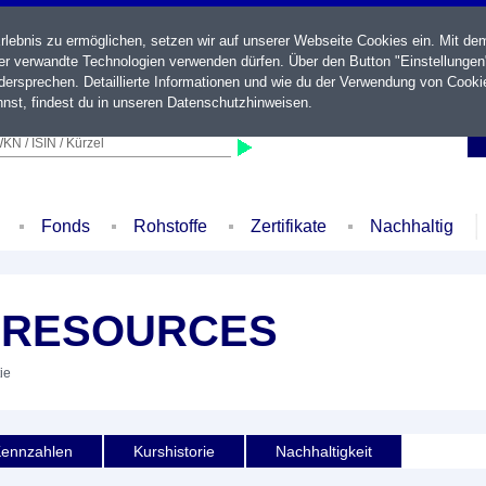
ebnis zu ermöglichen, setzen wir auf unserer Webseite Cookies ein. Mit de
der verwandte Technologien verwenden dürfen. Über den Button "Einstellungen
ersprechen. Detaillierte Informationen und wie du der Verwendung von Cooki
nst, findest du in unseren
Datenschutzhinweisen
.
KN / ISIN / Kürzel
Fonds
Rohstoffe
Zertifikate
Nachhaltig
 RESOURCES
ie
ennzahlen
Kurshistorie
Nachhaltigkeit