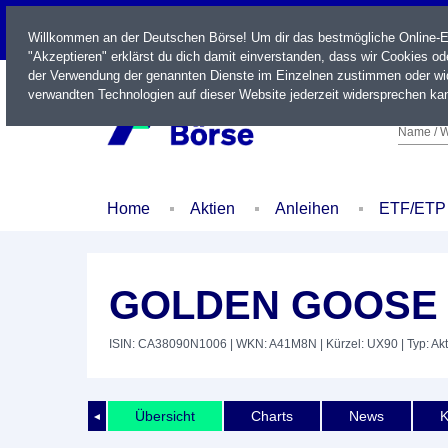
LIVE
Willkommen an der Deutschen Börse! Um dir das bestmögliche Online-Erl
"Akzeptieren" erklärst du dich damit einverstanden, dass wir Cookies o
der Verwendung der genannten Dienste im Einzelnen zustimmen oder wid
verwandten Technologien auf dieser Website jederzeit widersprechen kan
Name / W
Home
Aktien
Anleihen
ETF/ETP
GOLDEN GOOSE
ISIN: CA38090N1006
| WKN: A41M8N
| Kürzel: UX90
| Typ: Akt
Übersicht
Charts
News
K
◄