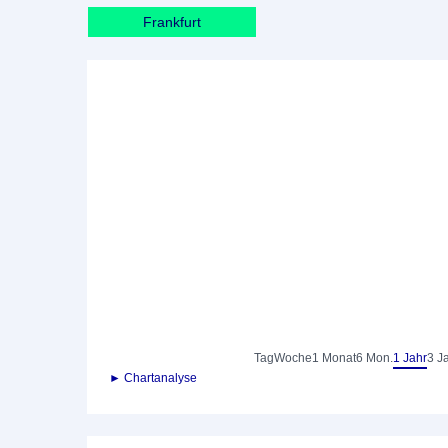
Frankfurt
Tag
Woche
1 Monat
6 Mon.
1 Jahr
3 J
► Chartanalyse