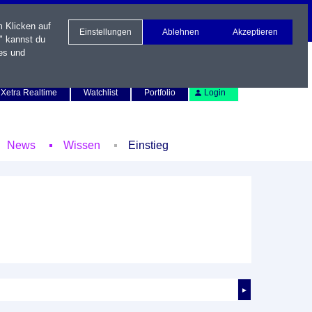
m Klicken auf
Einstellungen
Ablehnen
Akzeptieren
" kannst du
es und
Newsletter
Kontakt
English
Xetra Realtime
Watchlist
Portfolio
Login
News
Wissen
Einstieg
►