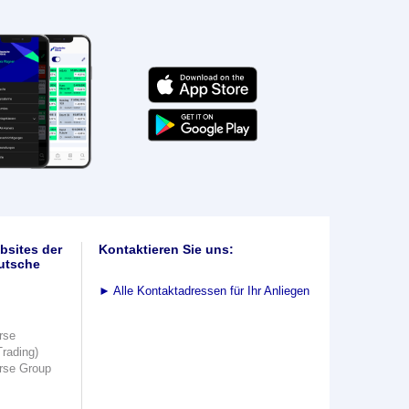
bsites der
Kontaktieren Sie uns:
utsche
►
Alle Kontaktadressen für Ihr Anliegen
rse
Trading)
rse Group