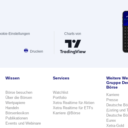
okie-Einstellungen
Charts von
Drucken
Wissen
Services
Weitere We
Gruppe De
Börse
Börse besuchen
Watchlist
Karriere
Über die Börsen
Portfolio
Presse
Wertpapiere
Xetra Realtime für Aktien
Deutsche Bö
Handeln
Xetra Realtime für ETFs
(Listing und 
Börsenlexikon
Karriere @Börse
Deutsche Bö
Publikationen
Eurex
Events und Webinare
Xetra-Gold