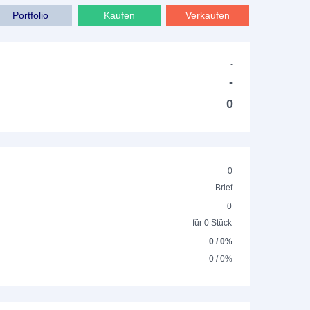
Portfolio
Kaufen
Verkaufen
-
-
0
0
Brief
0
für 0 Stück
0 / 0%
0 / 0%