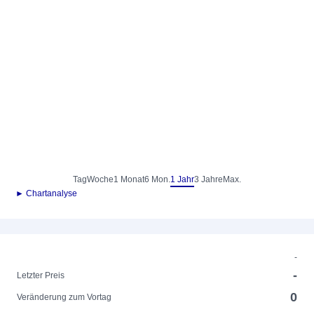
Tag
Woche
1 Monat
6 Mon.
1 Jahr
3 Jahre
Max.
► Chartanalyse
-
-
Letzter Preis
0
Veränderung zum Vortag