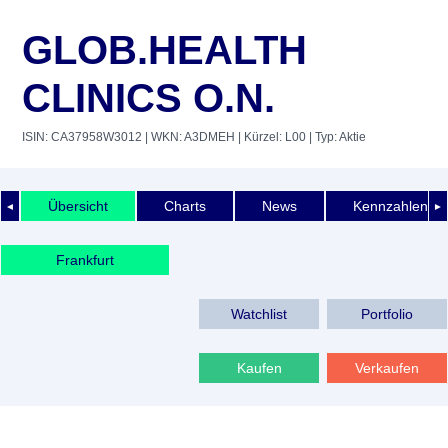
GLOB.HEALTH
CLINICS O.N.
ISIN: CA37958W3012
| WKN: A3DMEH
| Kürzel: L00
| Typ: Aktie
Übersicht
Charts
News
Kennzahlen
◄
►
Frankfurt
Watchlist
Portfolio
Kaufen
Verkaufen