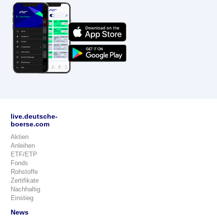
live.deutsche-
boerse.com
Aktien
Anleihen
ETF/ETP
Fonds
Rohstoffe
Zertifikate
Nachhaltig
Einstieg
News