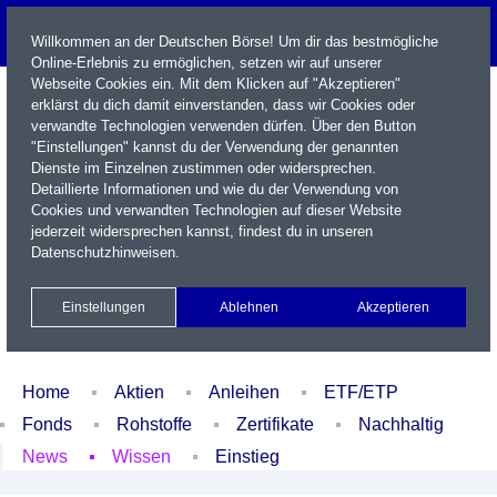
Willkommen an der Deutschen Börse! Um dir das bestmögliche
Online-Erlebnis zu ermöglichen, setzen wir auf unserer
Webseite Cookies ein. Mit dem Klicken auf "Akzeptieren"
erklärst du dich damit einverstanden, dass wir Cookies oder
verwandte Technologien verwenden dürfen. Über den Button
"Einstellungen" kannst du der Verwendung der genannten
Dienste im Einzelnen zustimmen oder widersprechen.
Detaillierte Informationen und wie du der Verwendung von
Cookies und verwandten Technologien auf dieser Website
Name / WKN / ISIN / Kürzel
jederzeit widersprechen kannst, findest du in unseren
Datenschutzhinweisen
.
Newsletter
Kontakt
English
Einstellungen
Ablehnen
Akzeptieren
Xetra Realtime
Watchlist
Portfolio
Login
Home
Aktien
Anleihen
ETF/ETP
Fonds
Rohstoffe
Zertifikate
Nachhaltig
News
Wissen
Einstieg