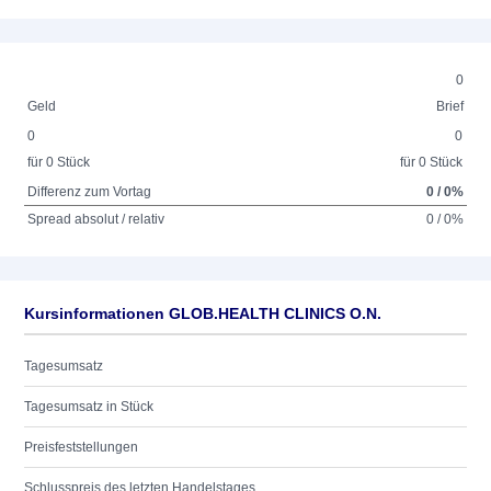
0
Geld
Brief
0
0
für 0 Stück
für 0 Stück
Differenz zum Vortag
0 / 0%
Spread absolut / relativ
0 / 0%
Kursinformationen GLOB.HEALTH CLINICS O.N.
Tagesumsatz
Tagesumsatz in Stück
Preisfeststellungen
Schlusspreis des letzten Handelstages