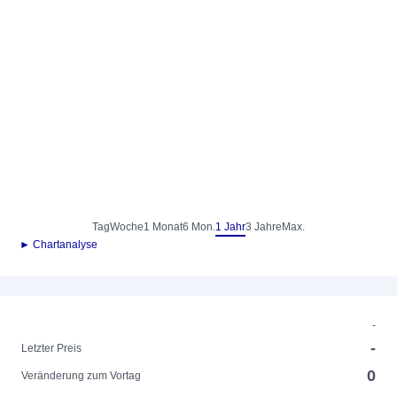
Tag
Woche
1 Monat
6 Mon.
1 Jahr
3 Jahre
Max.
► Chartanalyse
-
-
Letzter Preis
0
Veränderung zum Vortag