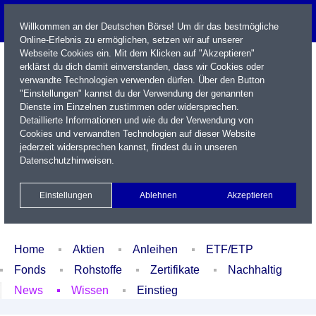
Willkommen an der Deutschen Börse! Um dir das bestmögliche
Online-Erlebnis zu ermöglichen, setzen wir auf unserer
Webseite Cookies ein. Mit dem Klicken auf "Akzeptieren"
erklärst du dich damit einverstanden, dass wir Cookies oder
verwandte Technologien verwenden dürfen. Über den Button
"Einstellungen" kannst du der Verwendung der genannten
Dienste im Einzelnen zustimmen oder widersprechen.
Detaillierte Informationen und wie du der Verwendung von
Cookies und verwandten Technologien auf dieser Website
Name / WKN / ISIN / Kürzel
jederzeit widersprechen kannst, findest du in unseren
Datenschutzhinweisen
.
Newsletter
Kontakt
English
Einstellungen
Ablehnen
Akzeptieren
Xetra Realtime
Watchlist
Portfolio
Login
Home
Aktien
Anleihen
ETF/ETP
Fonds
Rohstoffe
Zertifikate
Nachhaltig
News
Wissen
Einstieg