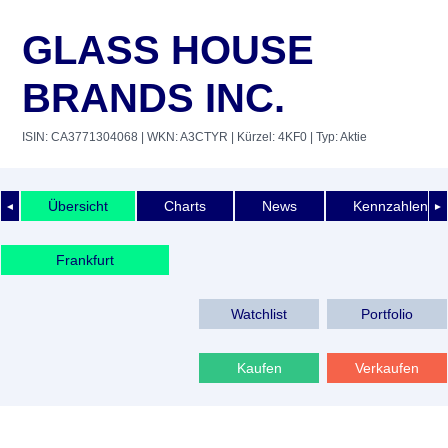
GLASS HOUSE
BRANDS INC.
ISIN: CA3771304068
| WKN: A3CTYR
| Kürzel: 4KF0
| Typ: Aktie
Übersicht
Charts
News
Kennzahlen
◄
►
Frankfurt
Watchlist
Portfolio
Kaufen
Verkaufen