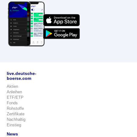
live.deutsche-
boerse.com
Aktien
Anleihen
ETF/ETP
Fonds
Rohstoffe
Zertifikate
Nachhaltig
Einstieg
News