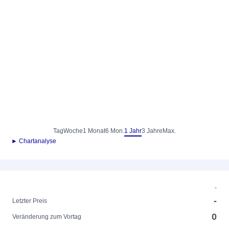
Tag
Woche
1 Monat
6 Mon.
1 Jahr
3 Jahre
Max.
► Chartanalyse
-
-
Letzter Preis
0
Veränderung zum Vortag