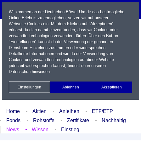
Willkommen an der Deutschen Börse! Um dir das bestmögliche
Online-Erlebnis zu ermöglichen, setzen wir auf unserer
Webseite Cookies ein. Mit dem Klicken auf "Akzeptieren"
erklärst du dich damit einverstanden, dass wir Cookies oder
verwandte Technologien verwenden dürfen. Über den Button
"Einstellungen" kannst du der Verwendung der genannten
Dienste im Einzelnen zustimmen oder widersprechen.
Detaillierte Informationen und wie du der Verwendung von
Cookies und verwandten Technologien auf dieser Website
Name / WKN / ISIN / Kürzel
jederzeit widersprechen kannst, findest du in unseren
Datenschutzhinweisen
.
Newsletter
Kontakt
English
Einstellungen
Ablehnen
Akzeptieren
Xetra Realtime
Watchlist
Portfolio
Login
Home
Aktien
Anleihen
ETF/ETP
Fonds
Rohstoffe
Zertifikate
Nachhaltig
News
Wissen
Einstieg