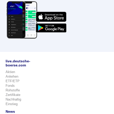
live.deutsche-
boerse.com
Aktien
Anleihen
ETF/ETP
Fonds
Rohstoffe
Zertifikate
Nachhaltig
Einstieg
News