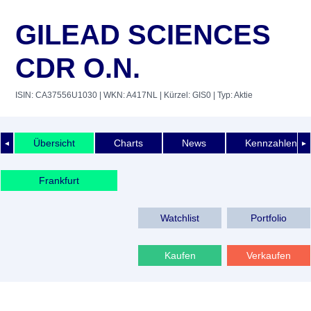
GILEAD SCIENCES
CDR O.N.
ISIN: CA37556U1030
| WKN: A417NL
| Kürzel: GIS0
| Typ: Aktie
Übersicht
Charts
News
Kennzahlen
◄
►
Frankfurt
Watchlist
Portfolio
Kaufen
Verkaufen