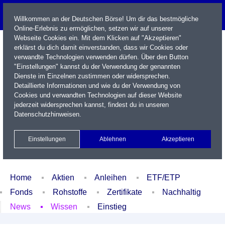
Willkommen an der Deutschen Börse! Um dir das bestmögliche
Online-Erlebnis zu ermöglichen, setzen wir auf unserer
Webseite Cookies ein. Mit dem Klicken auf "Akzeptieren"
erklärst du dich damit einverstanden, dass wir Cookies oder
verwandte Technologien verwenden dürfen. Über den Button
"Einstellungen" kannst du der Verwendung der genannten
Dienste im Einzelnen zustimmen oder widersprechen.
Detaillierte Informationen und wie du der Verwendung von
Cookies und verwandten Technologien auf dieser Website
Name / WKN / ISIN / Kürzel
jederzeit widersprechen kannst, findest du in unseren
Datenschutzhinweisen
.
Newsletter
Kontakt
English
Einstellungen
Ablehnen
Akzeptieren
Xetra Realtime
Watchlist
Portfolio
Login
Home
Aktien
Anleihen
ETF/ETP
Fonds
Rohstoffe
Zertifikate
Nachhaltig
News
Wissen
Einstieg