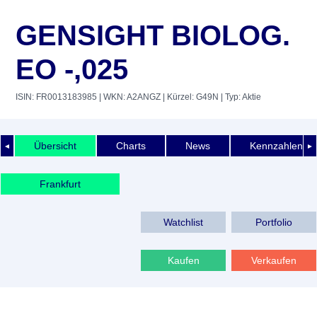
GENSIGHT BIOLOG.
EO -,025
ISIN: FR0013183985
| WKN: A2ANGZ
| Kürzel: G49N
| Typ: Aktie
Übersicht
Charts
News
Kennzahlen
◄
►
Frankfurt
Watchlist
Portfolio
Kaufen
Verkaufen