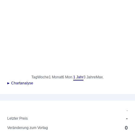
Tag
Woche
1 Monat
6 Mon.
1 Jahr
3 Jahre
Max.
► Chartanalyse
-
-
Letzter Preis
0
Veränderung zum Vortag