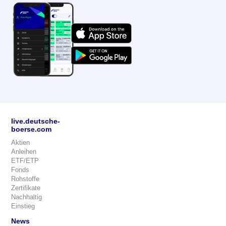
live.deutsche-
boerse.com
Aktien
Anleihen
ETF/ETP
Fonds
Rohstoffe
Zertifikate
Nachhaltig
Einstieg
News