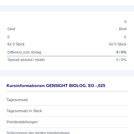
0
Geld
Brief
0
0
für 0 Stück
für 0 Stück
Differenz zum Vortag
0 / 0%
Spread absolut / relativ
0 / 0%
Kursinformationen GENSIGHT BIOLOG. EO -,025
Tagesumsatz
Tagesumsatz in Stück
Preisfeststellungen
Schlusspreis des letzten Handelstages