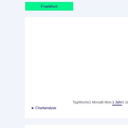
Frankfurt
Tag
Woche
1 Monat
6 Mon.
1 Jahr
3 J
► Chartanalyse