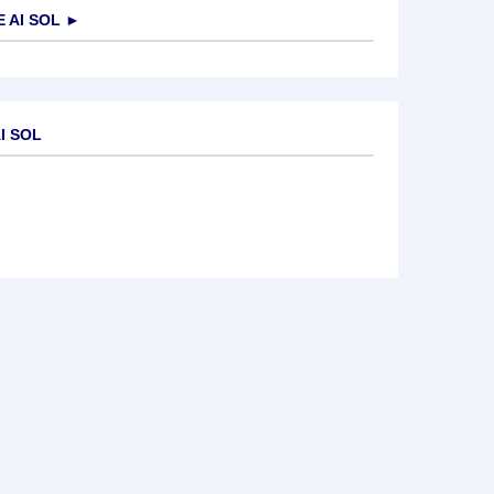
 AI SOL
►
I SOL