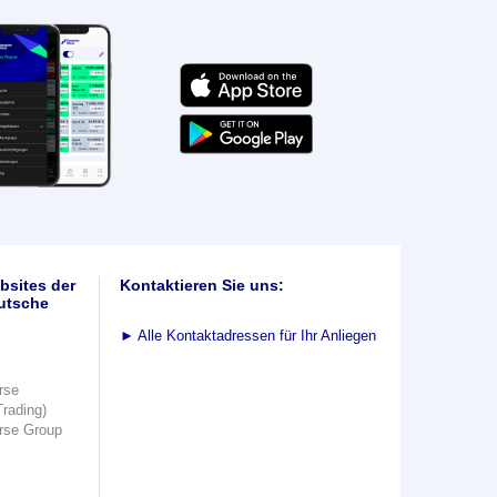
bsites der
Kontaktieren Sie uns:
utsche
►
Alle Kontaktadressen für Ihr Anliegen
rse
Trading)
rse Group