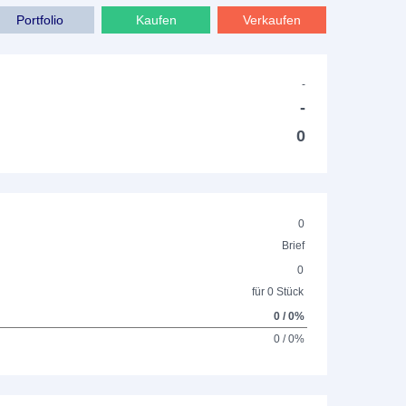
Portfolio
Kaufen
Verkaufen
-
-
0
0
Brief
0
für 0 Stück
0 / 0%
0 / 0%