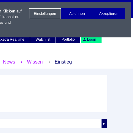
m Klicken auf
Einstellungen
Ablehnen
Akzeptieren
" kannst du
es und
Newsletter
Kontakt
English
Xetra Realtime
Watchlist
Portfolio
Login
News
Wissen
Einstieg
►