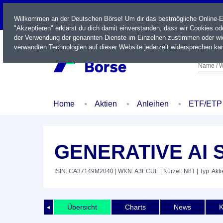
LIVE
Willkommen an der Deutschen Börse! Um dir das bestmögliche Online-Erl
"Akzeptieren" erklärst du dich damit einverstanden, dass wir Cookies o
der Verwendung der genannten Dienste im Einzelnen zustimmen oder wid
verwandten Technologien auf dieser Website jederzeit widersprechen kan
Name / W
Home
Aktien
Anleihen
ETF/ETP
GENERATIVE AI 
ISIN: CA37149M2040
| WKN: A3ECUE
| Kürzel: N8T
| Typ: Akti
Übersicht
Charts
News
K
◄