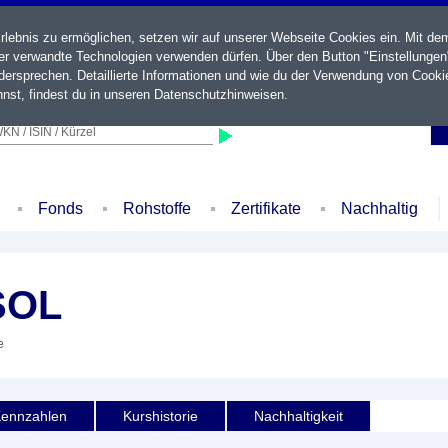
ebnis zu ermöglichen, setzen wir auf unserer Webseite Cookies ein. Mit de
der verwandte Technologien verwenden dürfen. Über den Button "Einstellungen
ersprechen. Detaillierte Informationen und wie du der Verwendung von Cooki
nst, findest du in unseren
Datenschutzhinweisen
.
KN / ISIN / Kürzel
Fonds
Rohstoffe
Zertifikate
Nachhaltig
SOL
e
ennzahlen
Kurshistorie
Nachhaltigkeit