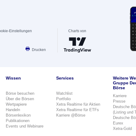
okie-Einstellungen
Charts von
Drucken
Wissen
Services
Weitere We
Gruppe De
Börse
Börse besuchen
Watchlist
Karriere
Über die Börsen
Portfolio
Presse
Wertpapiere
Xetra Realtime für Aktien
Deutsche Bö
Handeln
Xetra Realtime für ETFs
(Listing und 
Börsenlexikon
Karriere @Börse
Deutsche Bö
Publikationen
Eurex
Events und Webinare
Xetra-Gold