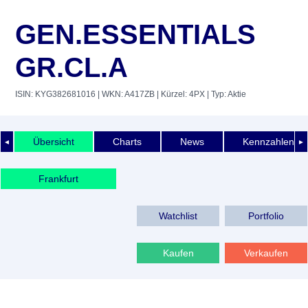
GEN.ESSENTIALS
GR.CL.A
ISIN: KYG382681016
| WKN: A417ZB
| Kürzel: 4PX
| Typ: Aktie
Übersicht
Charts
News
Kennzahlen
◄
►
Frankfurt
Watchlist
Portfolio
Kaufen
Verkaufen