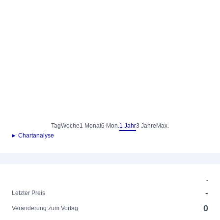
Tag
Woche
1 Monat
6 Mon.
1 Jahr
3 Jahre
Max.
► Chartanalyse
-
-
Letzter Preis
0
Veränderung zum Vortag