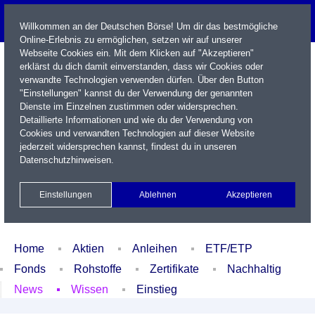
Willkommen an der Deutschen Börse! Um dir das bestmögliche
Online-Erlebnis zu ermöglichen, setzen wir auf unserer
Webseite Cookies ein. Mit dem Klicken auf "Akzeptieren"
erklärst du dich damit einverstanden, dass wir Cookies oder
verwandte Technologien verwenden dürfen. Über den Button
"Einstellungen" kannst du der Verwendung der genannten
Dienste im Einzelnen zustimmen oder widersprechen.
Detaillierte Informationen und wie du der Verwendung von
Cookies und verwandten Technologien auf dieser Website
Name / WKN / ISIN / Kürzel
jederzeit widersprechen kannst, findest du in unseren
Datenschutzhinweisen
.
Newsletter
Kontakt
English
Einstellungen
Ablehnen
Akzeptieren
Xetra Realtime
Watchlist
Portfolio
Login
Home
Aktien
Anleihen
ETF/ETP
Fonds
Rohstoffe
Zertifikate
Nachhaltig
News
Wissen
Einstieg