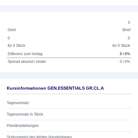
0
Geld
Brief
0
0
für 0 Stück
für 0 Stück
Differenz zum Vortag
0 / 0%
Spread absolut / relativ
0 / 0%
Kursinformationen GEN.ESSENTIALS GR.CL.A
Tagesumsatz
Tagesumsatz in Stück
Preisfeststellungen
Schlusspreis des letzten Handelstages