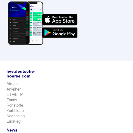
live.deutsche-
boerse.com
Aktien
Anleihen
ETF/ETP
Fonds
Rohstoffe
Zertifikate
Nachhaltig
Einstieg
News