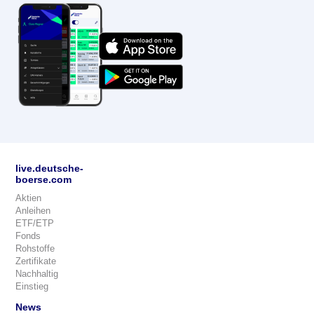
live.deutsche-
boerse.com
Aktien
Anleihen
ETF/ETP
Fonds
Rohstoffe
Zertifikate
Nachhaltig
Einstieg
News