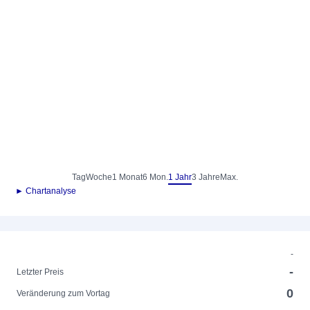
Tag
Woche
1 Monat
6 Mon.
1 Jahr
3 Jahre
Max.
► Chartanalyse
-
-
Letzter Preis
0
Veränderung zum Vortag