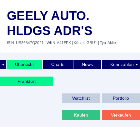
GEELY AUTO.
HLDGS ADR'S
ISIN: US36847Q2021
| WKN: A41FPK
| Kürzel: GRU1
| Typ: Aktie
Übersicht
Charts
News
Kennzahlen
◄
►
Frankfurt
Watchlist
Portfolio
Kaufen
Verkaufen