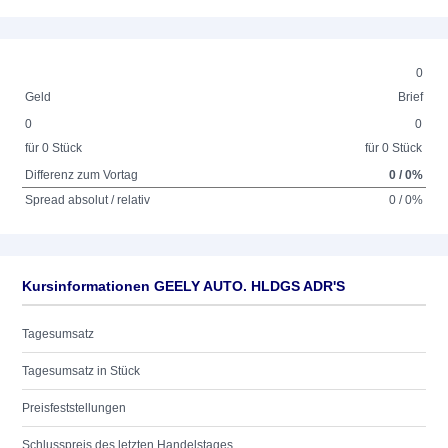
0
Geld
Brief
0
0
für 0 Stück
für 0 Stück
Differenz zum Vortag
0 / 0%
Spread absolut / relativ
0 / 0%
Kursinformationen GEELY AUTO. HLDGS ADR'S
Tagesumsatz
Tagesumsatz in Stück
Preisfeststellungen
Schlusspreis des letzten Handelstages