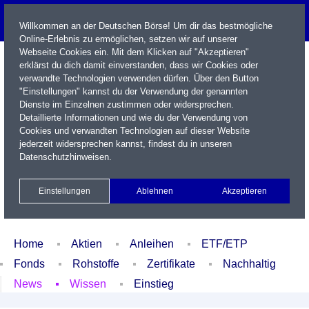
Willkommen an der Deutschen Börse! Um dir das bestmögliche
Online-Erlebnis zu ermöglichen, setzen wir auf unserer
Webseite Cookies ein. Mit dem Klicken auf "Akzeptieren"
erklärst du dich damit einverstanden, dass wir Cookies oder
verwandte Technologien verwenden dürfen. Über den Button
"Einstellungen" kannst du der Verwendung der genannten
Dienste im Einzelnen zustimmen oder widersprechen.
Detaillierte Informationen und wie du der Verwendung von
Cookies und verwandten Technologien auf dieser Website
Name / WKN / ISIN / Kürzel
jederzeit widersprechen kannst, findest du in unseren
Datenschutzhinweisen
.
Newsletter
Kontakt
English
Einstellungen
Ablehnen
Akzeptieren
Xetra Realtime
Watchlist
Portfolio
Login
Home
Aktien
Anleihen
ETF/ETP
Fonds
Rohstoffe
Zertifikate
Nachhaltig
News
Wissen
Einstieg