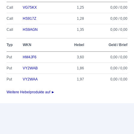
Call
VG75KX
1,25
0,00 / 0,00
Call
HS917Z
1,28
0,00 / 0,00
Call
HS9AGN
1,35
0,00 / 0,00
Typ
WKN
Hebel
Geld / Brief
Put
HM4JF6
3,60
0,00 / 0,00
Put
VY2WAB
1,86
0,00 / 0,00
Put
VY2WAA
1,97
0,00 / 0,00
Weitere Hebelprodukte auf ►