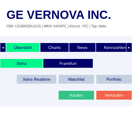
GE VERNOVA INC.
ISIN: US36828A1016
| WKN: A404PC
| Kürzel: Y5C
| Typ: Aktie
Übersicht
Charts
News
Kennzahlen
◄
►
Xetra
Frankfurt
Xetra Realtime
Watchlist
Portfolio
Kaufen
Verkaufen