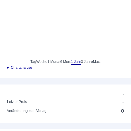
Tag
Woche
1 Monat
6 Mon.
1 Jahr
3 Jahre
Max.
► Chartanalyse
-
-
Letzter Preis
0
Veränderung zum Vortag