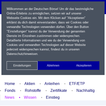
Willkommen an der Deutschen Börse! Um dir das bestmögliche
Online-Erlebnis zu ermöglichen, setzen wir auf unserer
Webseite Cookies ein. Mit dem Klicken auf "Akzeptieren"
erklärst du dich damit einverstanden, dass wir Cookies oder
verwandte Technologien verwenden dürfen. Über den Button
"Einstellungen" kannst du der Verwendung der genannten
Dienste im Einzelnen zustimmen oder widersprechen.
Detaillierte Informationen und wie du der Verwendung von
Cookies und verwandten Technologien auf dieser Website
Name / WKN / ISIN / Kürzel
jederzeit widersprechen kannst, findest du in unseren
Datenschutzhinweisen
.
Newsletter
Kontakt
English
Einstellungen
Ablehnen
Akzeptieren
Xetra Realtime
Watchlist
Portfolio
Login
Home
Aktien
Anleihen
ETF/ETP
Fonds
Rohstoffe
Zertifikate
Nachhaltig
News
Wissen
Einstieg