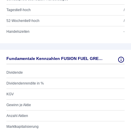
Tagestief/-hoch
/
52-Wochentief/-hoch
/
Handelszeiten
-
Fundamentale Kennzahlen FUSION FUEL GREEN CL.A
Dividende
Dividendenrendite in %
KGV
Gewinn je Aktie
Anzahl Aktien
Marktkapitalisierung