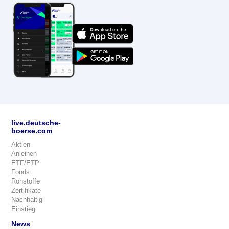
live.deutsche-
boerse.com
Aktien
Anleihen
ETF/ETP
Fonds
Rohstoffe
Zertifikate
Nachhaltig
Einstieg
News