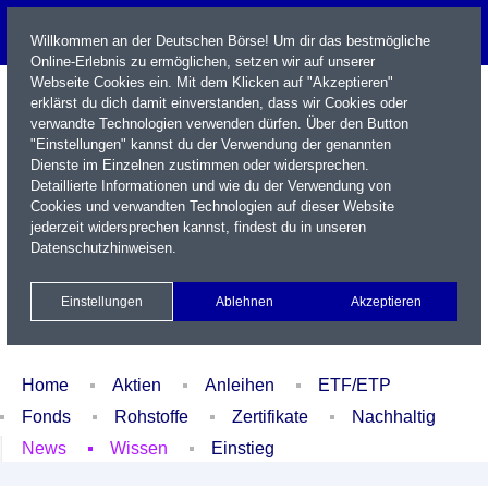
Willkommen an der Deutschen Börse! Um dir das bestmögliche
Online-Erlebnis zu ermöglichen, setzen wir auf unserer
Webseite Cookies ein. Mit dem Klicken auf "Akzeptieren"
erklärst du dich damit einverstanden, dass wir Cookies oder
verwandte Technologien verwenden dürfen. Über den Button
"Einstellungen" kannst du der Verwendung der genannten
Dienste im Einzelnen zustimmen oder widersprechen.
Detaillierte Informationen und wie du der Verwendung von
Cookies und verwandten Technologien auf dieser Website
Name / WKN / ISIN / Kürzel
jederzeit widersprechen kannst, findest du in unseren
Datenschutzhinweisen
.
Newsletter
Kontakt
English
Einstellungen
Ablehnen
Akzeptieren
Xetra Realtime
Watchlist
Portfolio
Login
Home
Aktien
Anleihen
ETF/ETP
Fonds
Rohstoffe
Zertifikate
Nachhaltig
News
Wissen
Einstieg