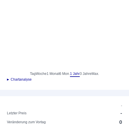
Tag
Woche
1 Monat
6 Mon.
1 Jahr
3 Jahre
Max.
► Chartanalyse
-
-
Letzter Preis
0
Veränderung zum Vortag