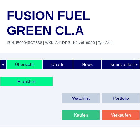
FUSION FUEL
GREEN CL.A
ISIN: IE00045C7B38
| WKN: A41DDS
| Kürzel: 60P0
| Typ: Aktie
Übersicht
Charts
News
Kennzahlen
◄
►
Frankfurt
Watchlist
Portfolio
Kaufen
Verkaufen