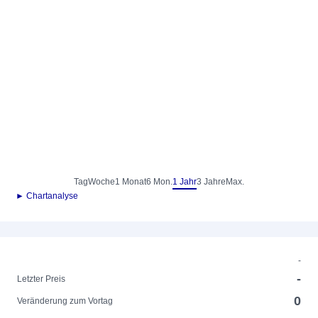
Tag
Woche
1 Monat
6 Mon.
1 Jahr
3 Jahre
Max.
► Chartanalyse
-
-
Letzter Preis
0
Veränderung zum Vortag