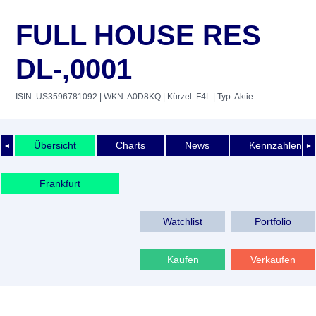
FULL HOUSE RES
DL-,0001
ISIN: US3596781092
| WKN: A0D8KQ
| Kürzel: F4L
| Typ: Aktie
Übersicht
Charts
News
Kennzahlen
◄
►
Frankfurt
Watchlist
Portfolio
Kaufen
Verkaufen