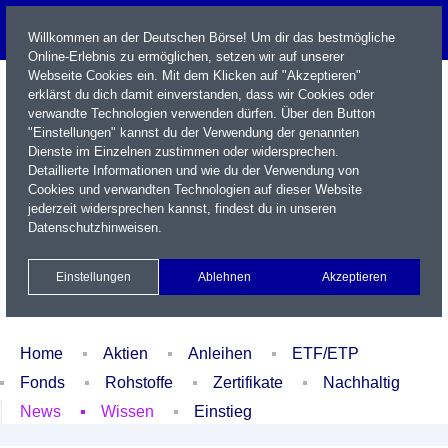
Willkommen an der Deutschen Börse! Um dir das bestmögliche
Online-Erlebnis zu ermöglichen, setzen wir auf unserer
Webseite Cookies ein. Mit dem Klicken auf "Akzeptieren"
erklärst du dich damit einverstanden, dass wir Cookies oder
verwandte Technologien verwenden dürfen. Über den Button
"Einstellungen" kannst du der Verwendung der genannten
Dienste im Einzelnen zustimmen oder widersprechen.
Detaillierte Informationen und wie du der Verwendung von
Cookies und verwandten Technologien auf dieser Website
Name / WKN / ISIN / Kürzel
jederzeit widersprechen kannst, findest du in unseren
Datenschutzhinweisen
.
Newsletter
Kontakt
English
Einstellungen
Ablehnen
Akzeptieren
Xetra Realtime
Watchlist
Portfolio
Login
Home
Aktien
Anleihen
ETF/ETP
Fonds
Rohstoffe
Zertifikate
Nachhaltig
News
Wissen
Einstieg