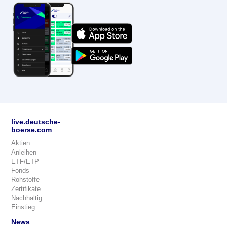
live.deutsche-
boerse.com
Aktien
Anleihen
ETF/ETP
Fonds
Rohstoffe
Zertifikate
Nachhaltig
Einstieg
News