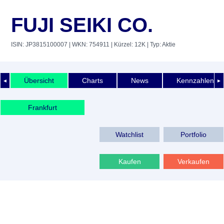
FUJI SEIKI CO.
ISIN: JP3815100007
| WKN: 754911
| Kürzel: 12K
| Typ: Aktie
Übersicht
Charts
News
Kennzahlen
◄
►
Frankfurt
Watchlist
Portfolio
Kaufen
Verkaufen