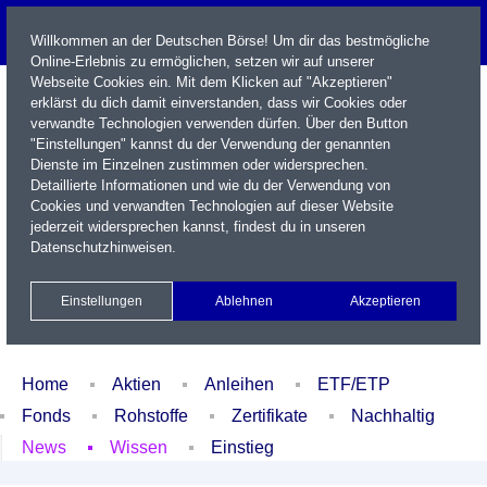
Willkommen an der Deutschen Börse! Um dir das bestmögliche
Online-Erlebnis zu ermöglichen, setzen wir auf unserer
Webseite Cookies ein. Mit dem Klicken auf "Akzeptieren"
erklärst du dich damit einverstanden, dass wir Cookies oder
verwandte Technologien verwenden dürfen. Über den Button
"Einstellungen" kannst du der Verwendung der genannten
Dienste im Einzelnen zustimmen oder widersprechen.
Detaillierte Informationen und wie du der Verwendung von
Cookies und verwandten Technologien auf dieser Website
Name / WKN / ISIN / Kürzel
jederzeit widersprechen kannst, findest du in unseren
Datenschutzhinweisen
.
Newsletter
Kontakt
English
Einstellungen
Ablehnen
Akzeptieren
Xetra Realtime
Watchlist
Portfolio
Login
Home
Aktien
Anleihen
ETF/ETP
Fonds
Rohstoffe
Zertifikate
Nachhaltig
News
Wissen
Einstieg