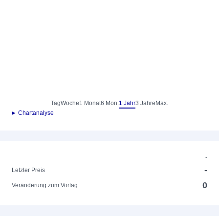
Tag
Woche
1 Monat
6 Mon.
1 Jahr
3 Jahre
Max.
► Chartanalyse
-
-
Letzter Preis
0
Veränderung zum Vortag