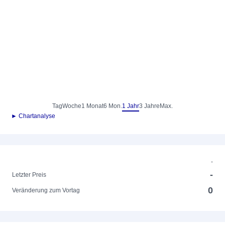
Tag
Woche
1 Monat
6 Mon.
1 Jahr
3 Jahre
Max.
► Chartanalyse
-
-
Letzter Preis
0
Veränderung zum Vortag