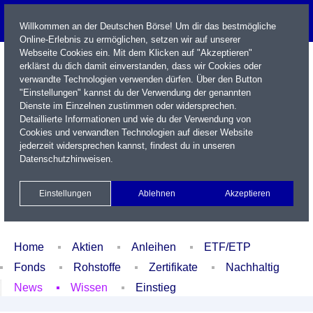
Willkommen an der Deutschen Börse! Um dir das bestmögliche
Online-Erlebnis zu ermöglichen, setzen wir auf unserer
Webseite Cookies ein. Mit dem Klicken auf "Akzeptieren"
erklärst du dich damit einverstanden, dass wir Cookies oder
verwandte Technologien verwenden dürfen. Über den Button
"Einstellungen" kannst du der Verwendung der genannten
Dienste im Einzelnen zustimmen oder widersprechen.
Detaillierte Informationen und wie du der Verwendung von
Cookies und verwandten Technologien auf dieser Website
Name / WKN / ISIN / Kürzel
jederzeit widersprechen kannst, findest du in unseren
Datenschutzhinweisen
.
Newsletter
Kontakt
English
Einstellungen
Ablehnen
Akzeptieren
Xetra Realtime
Watchlist
Portfolio
Login
Home
Aktien
Anleihen
ETF/ETP
Fonds
Rohstoffe
Zertifikate
Nachhaltig
News
Wissen
Einstieg