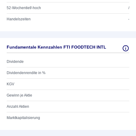
52-Wochentief/-hoch
/
Handelszeiten
-
Fundamentale Kennzahlen FTI FOODTECH INTL
Dividende
Dividendenrendite in %
KGV
Gewinn je Aktie
Anzahl Aktien
Marktkapitalisierung