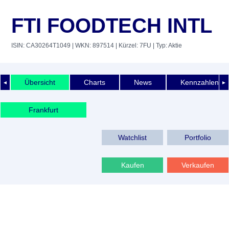
FTI FOODTECH INTL
ISIN: CA30264T1049
| WKN: 897514
| Kürzel: 7FU
| Typ: Aktie
Übersicht
Charts
News
Kennzahlen
◄
►
Frankfurt
Watchlist
Portfolio
Kaufen
Verkaufen