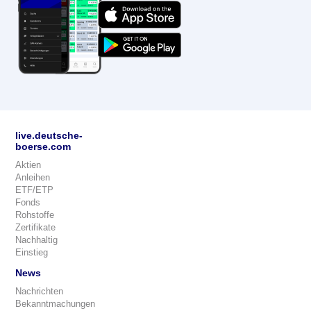
live.deutsche-
boerse.com
Aktien
Anleihen
ETF/ETP
Fonds
Rohstoffe
Zertifikate
Nachhaltig
Einstieg
News
Nachrichten
Bekanntmachungen