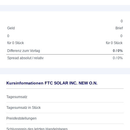
0
Geld
Brief
0
0
für 0 Stück
für 0 Stück
Differenz zum Vortag
0 / 0%
Spread absolut / relativ
0 / 0%
Kursinformationen FTC SOLAR INC. NEW O.N.
Tagesumsatz
Tagesumsatz in Stück
Preisfeststellungen
Schlusspreis des letzten Handelstages