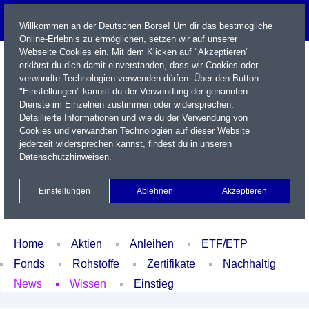
Willkommen an der Deutschen Börse! Um dir das bestmögliche
Online-Erlebnis zu ermöglichen, setzen wir auf unserer
Webseite Cookies ein. Mit dem Klicken auf "Akzeptieren"
erklärst du dich damit einverstanden, dass wir Cookies oder
verwandte Technologien verwenden dürfen. Über den Button
"Einstellungen" kannst du der Verwendung der genannten
Dienste im Einzelnen zustimmen oder widersprechen.
Detaillierte Informationen und wie du der Verwendung von
Cookies und verwandten Technologien auf dieser Website
Name / WKN / ISIN / Kürzel
jederzeit widersprechen kannst, findest du in unseren
Datenschutzhinweisen
.
Newsletter
Kontakt
English
Einstellungen
Ablehnen
Akzeptieren
Xetra Realtime
Watchlist
Portfolio
Login
Home
Aktien
Anleihen
ETF/ETP
Fonds
Rohstoffe
Zertifikate
Nachhaltig
News
Wissen
Einstieg