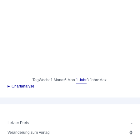
Tag
Woche
1 Monat
6 Mon.
1 Jahr
3 Jahre
Max.
► Chartanalyse
-
-
Letzter Preis
0
Veränderung zum Vortag