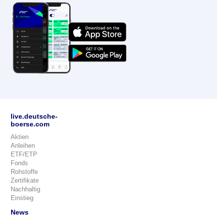
live.deutsche-
boerse.com
Aktien
Anleihen
ETF/ETP
Fonds
Rohstoffe
Zertifikate
Nachhaltig
Einstieg
News