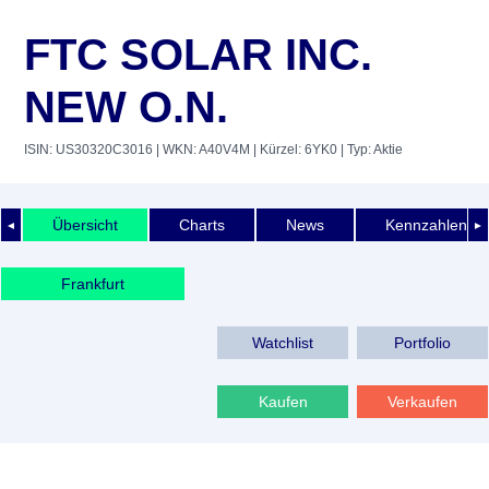
FTC SOLAR INC.
NEW O.N.
ISIN: US30320C3016
| WKN: A40V4M
| Kürzel: 6YK0
| Typ: Aktie
Übersicht
Charts
News
Kennzahlen
◄
►
Frankfurt
Watchlist
Portfolio
Kaufen
Verkaufen