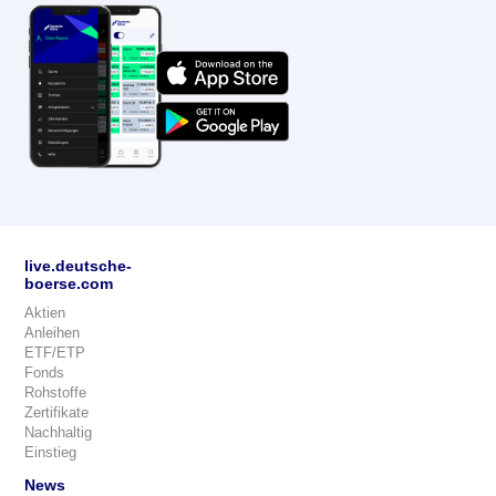
live.deutsche-
boerse.com
Aktien
Anleihen
ETF/ETP
Fonds
Rohstoffe
Zertifikate
Nachhaltig
Einstieg
News