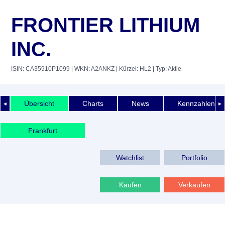
FRONTIER LITHIUM
INC.
ISIN: CA35910P1099
| WKN: A2ANKZ
| Kürzel: HL2
| Typ: Aktie
Übersicht
Charts
News
Kennzahlen
◄
►
Frankfurt
Watchlist
Portfolio
Kaufen
Verkaufen