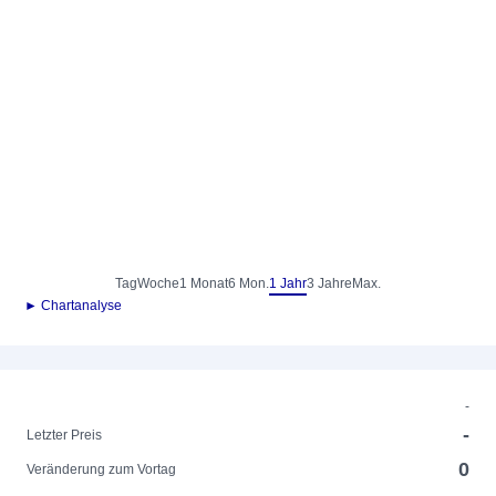
Tag
Woche
1 Monat
6 Mon.
1 Jahr
3 Jahre
Max.
► Chartanalyse
-
-
Letzter Preis
0
Veränderung zum Vortag