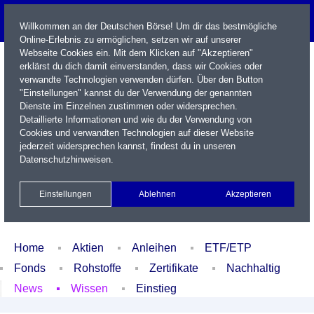
Willkommen an der Deutschen Börse! Um dir das bestmögliche
Online-Erlebnis zu ermöglichen, setzen wir auf unserer
Webseite Cookies ein. Mit dem Klicken auf "Akzeptieren"
erklärst du dich damit einverstanden, dass wir Cookies oder
verwandte Technologien verwenden dürfen. Über den Button
"Einstellungen" kannst du der Verwendung der genannten
Dienste im Einzelnen zustimmen oder widersprechen.
Detaillierte Informationen und wie du der Verwendung von
Cookies und verwandten Technologien auf dieser Website
Name / WKN / ISIN / Kürzel
jederzeit widersprechen kannst, findest du in unseren
Datenschutzhinweisen
.
Newsletter
Kontakt
English
Einstellungen
Ablehnen
Akzeptieren
Xetra Realtime
Watchlist
Portfolio
Login
Home
Aktien
Anleihen
ETF/ETP
Fonds
Rohstoffe
Zertifikate
Nachhaltig
News
Wissen
Einstieg