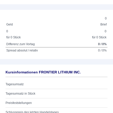
0
Geld
Brief
0
0
für 0 Stück
für 0 Stück
Differenz zum Vortag
0 / 0%
Spread absolut / relativ
0 / 0%
Kursinformationen FRONTIER LITHIUM INC.
Tagesumsatz
Tagesumsatz in Stück
Preisfeststellungen
Schlusspreis des letzten Handelstages