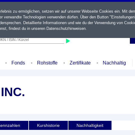
ebnis zu ermöglichen, setzen wir auf unserer Webseite Cookies ein. Mit de
der verwandte Technologien verwenden dürfen. Über den Button "Einstellungen
ersprechen. Detaillierte Informationen und wie du der Verwendung von Cooki
nst, findest du in unseren
Datenschutzhinweisen
.
KN / ISIN / Kürzel
Fonds
Rohstoffe
Zertifikate
Nachhaltig
INC.
ennzahlen
Kurshistorie
Nachhaltigkeit