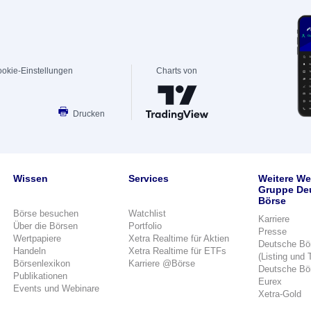
okie-Einstellungen
Charts von
Drucken
Wissen
Services
Weitere We
Gruppe De
Börse
Börse besuchen
Watchlist
Karriere
Über die Börsen
Portfolio
Presse
Wertpapiere
Xetra Realtime für Aktien
Deutsche Bö
Handeln
Xetra Realtime für ETFs
(Listing und 
Börsenlexikon
Karriere @Börse
Deutsche Bö
Publikationen
Eurex
Events und Webinare
Xetra-Gold