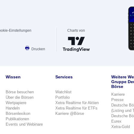
okie-Einstellungen
Charts von
Drucken
Wissen
Services
Weitere We
Gruppe De
Börse
Börse besuchen
Watchlist
Karriere
Über die Börsen
Portfolio
Presse
Wertpapiere
Xetra Realtime für Aktien
Deutsche Bö
Handeln
Xetra Realtime für ETFs
(Listing und 
Börsenlexikon
Karriere @Börse
Deutsche Bö
Publikationen
Eurex
Events und Webinare
Xetra-Gold