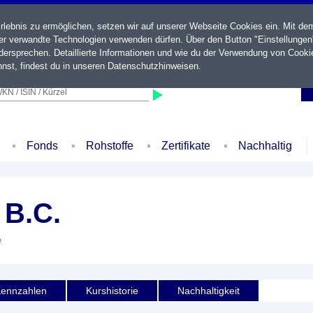
ebnis zu ermöglichen, setzen wir auf unserer Webseite Cookies ein. Mit de
der verwandte Technologien verwenden dürfen. Über den Button "Einstellungen
ersprechen. Detaillierte Informationen und wie du der Verwendung von Cooki
nst, findest du in unseren
Datenschutzhinweisen
.
KN / ISIN / Kürzel
Fonds
Rohstoffe
Zertifikate
Nachhaltig
B.C.
e
ennzahlen
Kurshistorie
Nachhaltigkeit