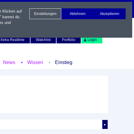
m Klicken auf
Einstellungen
Ablehnen
Akzeptieren
" kannst du
es und
Newsletter
Kontakt
English
Xetra Realtime
Watchlist
Portfolio
Login
News
Wissen
Einstieg
►