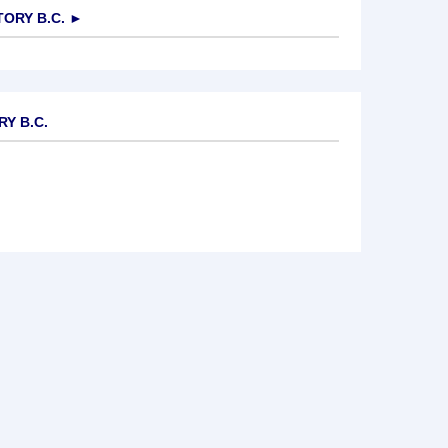
ORY B.C.
►
RY B.C.