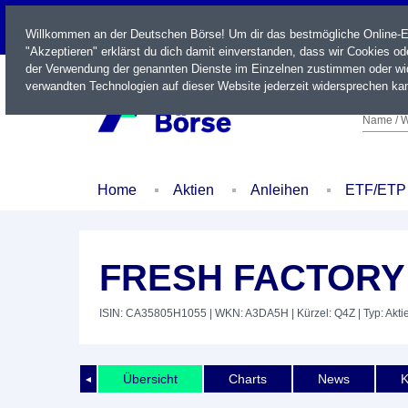
LIVE
Willkommen an der Deutschen Börse! Um dir das bestmögliche Online-Erl
"Akzeptieren" erklärst du dich damit einverstanden, dass wir Cookies o
der Verwendung der genannten Dienste im Einzelnen zustimmen oder wid
verwandten Technologien auf dieser Website jederzeit widersprechen kan
Name / W
Home
Aktien
Anleihen
ETF/ETP
FRESH FACTORY 
ISIN: CA35805H1055
| WKN: A3DA5H
| Kürzel: Q4Z
| Typ: Akti
Übersicht
Charts
News
K
◄