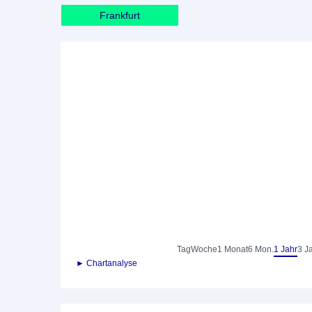
Frankfurt
Tag
Woche
1 Monat
6 Mon.
1 Jahr
3 J
► Chartanalyse