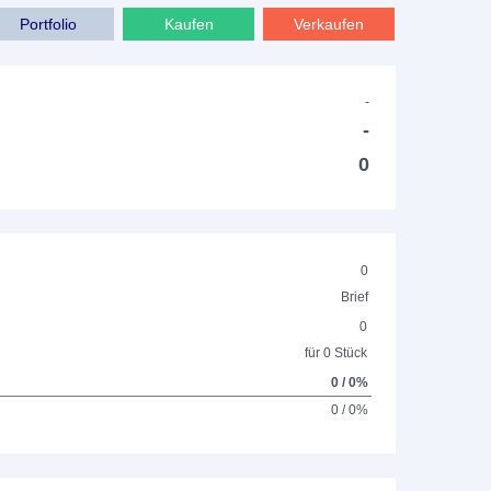
Portfolio
Kaufen
Verkaufen
-
-
0
0
Brief
0
für 0 Stück
0 / 0%
0 / 0%