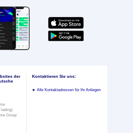
bsites der
Kontaktieren Sie uns:
utsche
►
Alle Kontaktadressen für Ihr Anliegen
rse
Trading)
rse Group