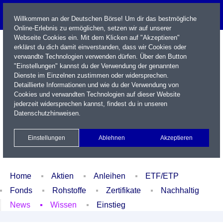
Willkommen an der Deutschen Börse! Um dir das bestmögliche
Online-Erlebnis zu ermöglichen, setzen wir auf unserer
Webseite Cookies ein. Mit dem Klicken auf "Akzeptieren"
erklärst du dich damit einverstanden, dass wir Cookies oder
verwandte Technologien verwenden dürfen. Über den Button
"Einstellungen" kannst du der Verwendung der genannten
Dienste im Einzelnen zustimmen oder widersprechen.
Detaillierte Informationen und wie du der Verwendung von
Cookies und verwandten Technologien auf dieser Website
Name / WKN / ISIN / Kürzel
jederzeit widersprechen kannst, findest du in unseren
Datenschutzhinweisen
.
Newsletter
Kontakt
English
Einstellungen
Ablehnen
Akzeptieren
Xetra Realtime
Watchlist
Portfolio
Login
Home
Aktien
Anleihen
ETF/ETP
Fonds
Rohstoffe
Zertifikate
Nachhaltig
News
Wissen
Einstieg