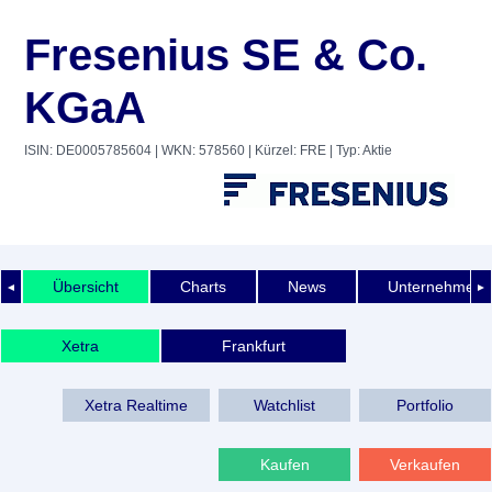
Fresenius SE & Co.
KGaA
ISIN: DE0005785604
| WKN: 578560
| Kürzel: FRE
| Typ: Aktie
Übersicht
Charts
News
Unternehmens
◄
►
Xetra
Frankfurt
Xetra Realtime
Watchlist
Portfolio
Kaufen
Verkaufen