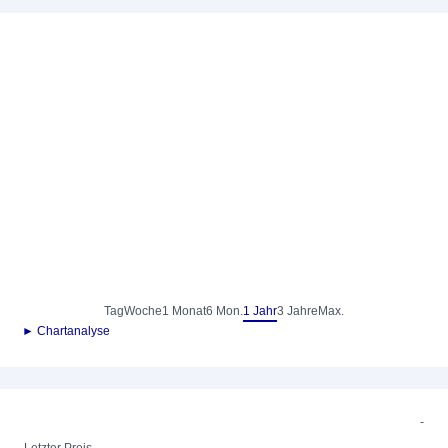
Tag
Woche
1 Monat
6 Mon.
1 Jahr
3 Jahre
Max.
► Chartanalyse
-