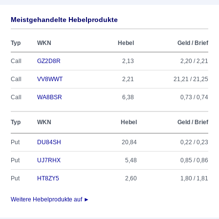
Meistgehandelte Hebelprodukte
Typ
WKN
Hebel
Geld / Brief
Call
GZ2D8R
2,13
2,20 / 2,21
Call
VV8WWT
2,21
21,21 / 21,25
Call
WA8BSR
6,38
0,73 / 0,74
Typ
WKN
Hebel
Geld / Brief
Put
DU84SH
20,84
0,22 / 0,23
Put
UJ7RHX
5,48
0,85 / 0,86
Put
HT8ZY5
2,60
1,80 / 1,81
Weitere Hebelprodukte auf ►