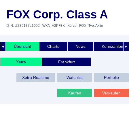
FOX Corp. Class A
ISIN: US35137L1052
| WKN: A2PF3K
| Kürzel: FO5
| Typ: Aktie
Übersicht
Charts
News
Kennzahlen
◄
►
Xetra
Frankfurt
Xetra Realtime
Watchlist
Portfolio
Kaufen
Verkaufen