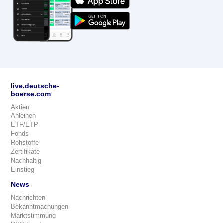
live.deutsche-
boerse.com
Aktien
Anleihen
ETF/ETP
Fonds
Rohstoffe
Zertifikate
Nachhaltig
Einstieg
News
Nachrichten
Bekanntmachungen
Marktstimmung