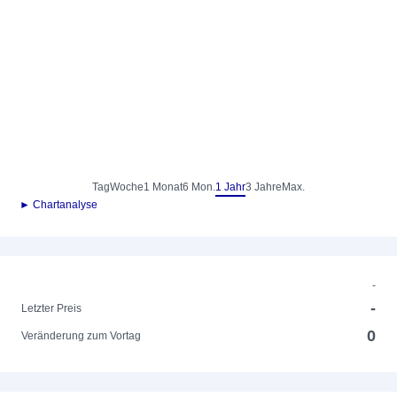
Tag
Woche
1 Monat
6 Mon.
1 Jahr
3 Jahre
Max.
► Chartanalyse
-
-
Letzter Preis
0
Veränderung zum Vortag