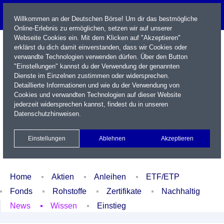
Willkommen an der Deutschen Börse! Um dir das bestmögliche
Online-Erlebnis zu ermöglichen, setzen wir auf unserer
Webseite Cookies ein. Mit dem Klicken auf "Akzeptieren"
erklärst du dich damit einverstanden, dass wir Cookies oder
verwandte Technologien verwenden dürfen. Über den Button
"Einstellungen" kannst du der Verwendung der genannten
Dienste im Einzelnen zustimmen oder widersprechen.
Detaillierte Informationen und wie du der Verwendung von
Cookies und verwandten Technologien auf dieser Website
Name / WKN / ISIN / Kürzel
jederzeit widersprechen kannst, findest du in unseren
Datenschutzhinweisen
.
Newsletter
Kontakt
English
Einstellungen
Ablehnen
Akzeptieren
Xetra Realtime
Watchlist
Portfolio
Login
Home
Aktien
Anleihen
ETF/ETP
Fonds
Rohstoffe
Zertifikate
Nachhaltig
News
Wissen
Einstieg