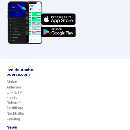
live.deutsche-
boerse.com
Aktien
Anleihen
ETF/ETP
Fonds
Rohstoffe
Zertifikate
Nachhaltig
Einstieg
News