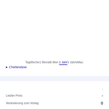
Tag
Woche
1 Monat
6 Mon.
1 Jahr
3 Jahre
Max.
► Chartanalyse
-
-
Letzter Preis
0
Veränderung zum Vortag