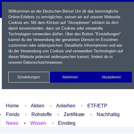
Willkommen an der Deutschen Börse! Um dir das bestmögliche
Online-Erlebnis zu ermöglichen, setzen wir auf unserer Webseite
Cookies ein. Mit dem Klicken auf "Akzeptieren" erklärst du dich
damit einverstanden, dass wir Cookies oder verwandte
Technologien verwenden dürfen. Über den Button "Einstellungen"
kannst du der Verwendung der genannten Dienste im Einzelnen
zustimmen oder widersprechen. Detaillierte Informationen und wie
du der Verwendung von Cookies und verwandten Technologien auf
dieser Website jederzeit widersprechen kannst, findest du in
Name / WKN / ISIN / Kürzel
unseren
Datenschutzhinweisen
.
Newsletter
Kontakt
English
Einstellungen
Ablehnen
Akzeptieren
Xetra Realtime
Watchlist
Portfolio
Login
Home
Aktien
Anleihen
ETF/ETP
Fonds
Rohstoffe
Zertifikate
Nachhaltig
News
Wissen
Einstieg