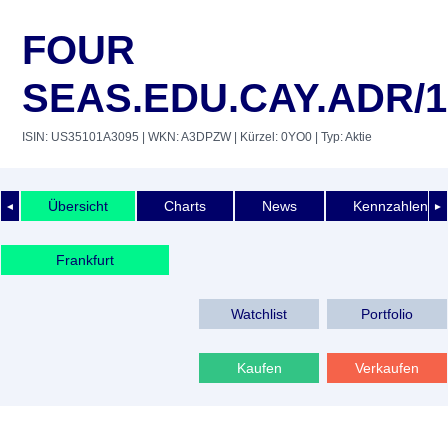
FOUR
SEAS.EDU.CAY.ADR/1
ISIN: US35101A3095
| WKN: A3DPZW
| Kürzel: 0YO0
| Typ: Aktie
Übersicht
Charts
News
Kennzahlen
◄
►
Frankfurt
Watchlist
Portfolio
Kaufen
Verkaufen