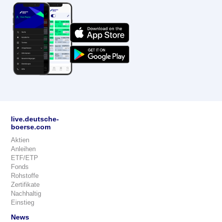
live.deutsche-
boerse.com
Aktien
Anleihen
ETF/ETP
Fonds
Rohstoffe
Zertifikate
Nachhaltig
Einstieg
News