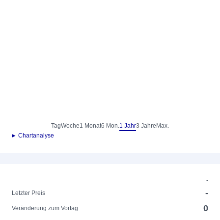
Tag
Woche
1 Monat
6 Mon.
1 Jahr
3 Jahre
Max.
► Chartanalyse
-
-
Letzter Preis
0
Veränderung zum Vortag