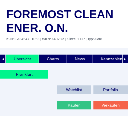
FOREMOST CLEAN
ENER. O.N.
ISIN: CA34547F1053
| WKN: A40Z8P
| Kürzel: F0R
| Typ: Aktie
Übersicht
Charts
News
Kennzahlen
◄
►
Frankfurt
Watchlist
Portfolio
Kaufen
Verkaufen