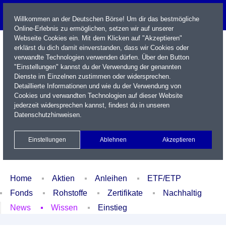
Willkommen an der Deutschen Börse! Um dir das bestmögliche
Online-Erlebnis zu ermöglichen, setzen wir auf unserer
Webseite Cookies ein. Mit dem Klicken auf "Akzeptieren"
erklärst du dich damit einverstanden, dass wir Cookies oder
verwandte Technologien verwenden dürfen. Über den Button
"Einstellungen" kannst du der Verwendung der genannten
Dienste im Einzelnen zustimmen oder widersprechen.
Detaillierte Informationen und wie du der Verwendung von
Cookies und verwandten Technologien auf dieser Website
Name / WKN / ISIN / Kürzel
jederzeit widersprechen kannst, findest du in unseren
Datenschutzhinweisen
.
Newsletter
Kontakt
English
Einstellungen
Ablehnen
Akzeptieren
Xetra Realtime
Watchlist
Portfolio
Login
Home
Aktien
Anleihen
ETF/ETP
Fonds
Rohstoffe
Zertifikate
Nachhaltig
News
Wissen
Einstieg