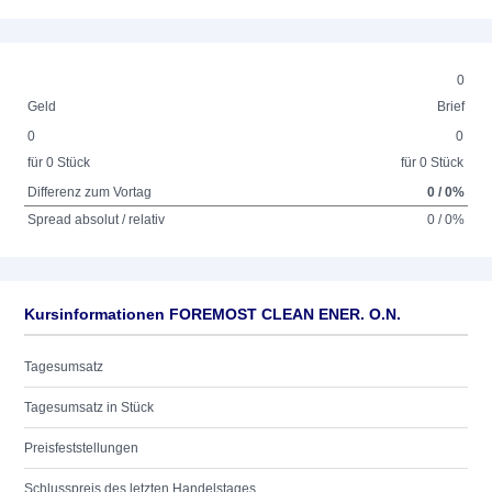
0
Geld
Brief
0
0
für 0 Stück
für 0 Stück
Differenz zum Vortag
0 / 0%
Spread absolut / relativ
0 / 0%
Kursinformationen FOREMOST CLEAN ENER. O.N.
Tagesumsatz
Tagesumsatz in Stück
Preisfeststellungen
Schlusspreis des letzten Handelstages