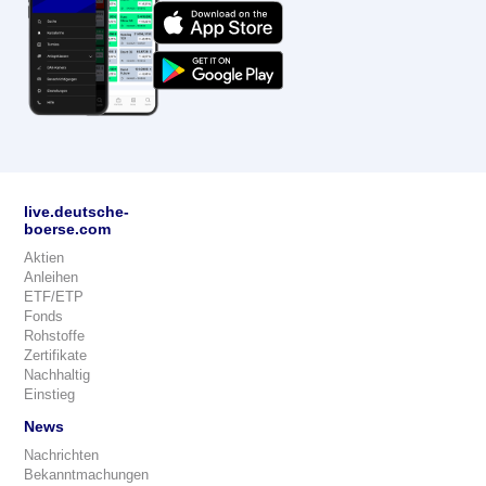
live.deutsche-
boerse.com
Aktien
Anleihen
ETF/ETP
Fonds
Rohstoffe
Zertifikate
Nachhaltig
Einstieg
News
Nachrichten
Bekanntmachungen