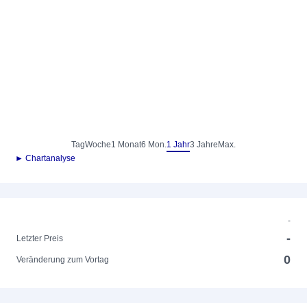
Tag
Woche
1 Monat
6 Mon.
1 Jahr
3 Jahre
Max.
► Chartanalyse
-
-
Letzter Preis
0
Veränderung zum Vortag