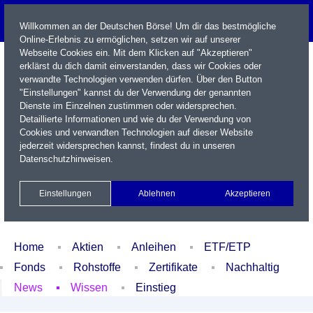
Willkommen an der Deutschen Börse! Um dir das bestmögliche
Online-Erlebnis zu ermöglichen, setzen wir auf unserer
Webseite Cookies ein. Mit dem Klicken auf "Akzeptieren"
erklärst du dich damit einverstanden, dass wir Cookies oder
verwandte Technologien verwenden dürfen. Über den Button
"Einstellungen" kannst du der Verwendung der genannten
Dienste im Einzelnen zustimmen oder widersprechen.
Detaillierte Informationen und wie du der Verwendung von
Cookies und verwandten Technologien auf dieser Website
Name / WKN / ISIN / Kürzel
jederzeit widersprechen kannst, findest du in unseren
Datenschutzhinweisen
.
Newsletter
Kontakt
English
Einstellungen
Ablehnen
Akzeptieren
Xetra Realtime
Watchlist
Portfolio
Login
Home
Aktien
Anleihen
ETF/ETP
Fonds
Rohstoffe
Zertifikate
Nachhaltig
News
Wissen
Einstieg