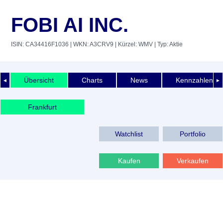
FOBI AI INC.
ISIN: CA34416F1036
| WKN: A3CRV9
| Kürzel: WMV
| Typ: Aktie
Übersicht
Charts
News
Kennzahlen
◄
►
Frankfurt
Watchlist
Portfolio
Kaufen
Verkaufen