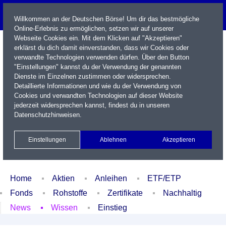
Willkommen an der Deutschen Börse! Um dir das bestmögliche
Online-Erlebnis zu ermöglichen, setzen wir auf unserer
Webseite Cookies ein. Mit dem Klicken auf "Akzeptieren"
erklärst du dich damit einverstanden, dass wir Cookies oder
verwandte Technologien verwenden dürfen. Über den Button
"Einstellungen" kannst du der Verwendung der genannten
Dienste im Einzelnen zustimmen oder widersprechen.
Detaillierte Informationen und wie du der Verwendung von
Cookies und verwandten Technologien auf dieser Website
Name / WKN / ISIN / Kürzel
jederzeit widersprechen kannst, findest du in unseren
Datenschutzhinweisen
.
Newsletter
Kontakt
English
Einstellungen
Ablehnen
Akzeptieren
Xetra Realtime
Watchlist
Portfolio
Login
Home
Aktien
Anleihen
ETF/ETP
Fonds
Rohstoffe
Zertifikate
Nachhaltig
News
Wissen
Einstieg