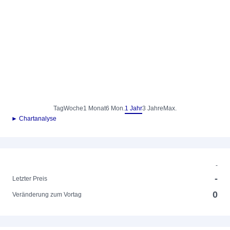
Tag
Woche
1 Monat
6 Mon.
1 Jahr
3 Jahre
Max.
► Chartanalyse
-
-
Letzter Preis
0
Veränderung zum Vortag