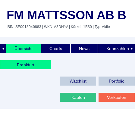
FM MATTSSON AB B
ISIN: SE0018040883
| WKN: A3DNYA
| Kürzel: 1FS0
| Typ: Aktie
Übersicht
Charts
News
Kennzahlen
◄
►
Frankfurt
Watchlist
Portfolio
Kaufen
Verkaufen