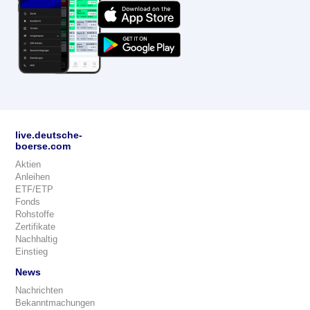
live.deutsche-
boerse.com
Aktien
Anleihen
ETF/ETP
Fonds
Rohstoffe
Zertifikate
Nachhaltig
Einstieg
News
Nachrichten
Bekanntmachungen