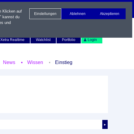
m Klicken auf
Einstellungen
Ablehnen
Akzeptieren
" kannst du
es und
Newsletter
Kontakt
English
Xetra Realtime
Watchlist
Portfolio
Login
News
Wissen
Einstieg
►