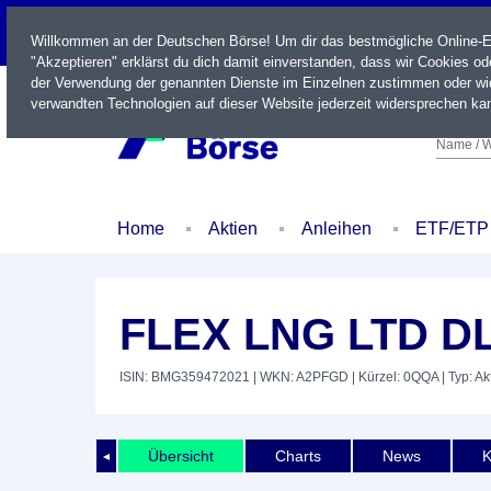
LIVE
Willkommen an der Deutschen Börse! Um dir das bestmögliche Online-Erl
"Akzeptieren" erklärst du dich damit einverstanden, dass wir Cookies o
der Verwendung der genannten Dienste im Einzelnen zustimmen oder wid
verwandten Technologien auf dieser Website jederzeit widersprechen kan
Name / W
Home
Aktien
Anleihen
ETF/ETP
FLEX LNG LTD DL
ISIN: BMG359472021
| WKN: A2PFGD
| Kürzel: 0QQA
| Typ: Ak
Übersicht
Charts
News
K
◄