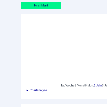
Frankfurt
Tag
Woche
1 Monat
6 Mon.
1 Jahr
3 J
► Chartanalyse