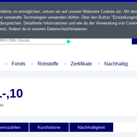
ebnis zu ermöglichen, setzen wir auf unserer Webseite Cookies ein. Mit de
der verwandte Technologien verwenden dürfen. Über den Button "Einstellungen
ersprechen. Detaillierte Informationen und wie du der Verwendung von Cooki
nst, findest du in unseren
Datenschutzhinweisen
.
KN / ISIN / Kürzel
Fonds
Rohstoffe
Zertifikate
Nachhaltig
-,10
tie
ennzahlen
Kurshistorie
Nachhaltigkeit