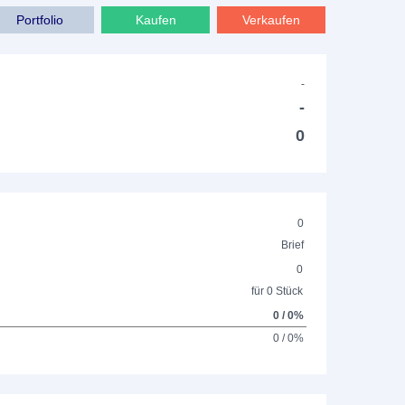
Portfolio
Kaufen
Verkaufen
-
-
0
0
Brief
0
für 0 Stück
0 / 0%
0 / 0%