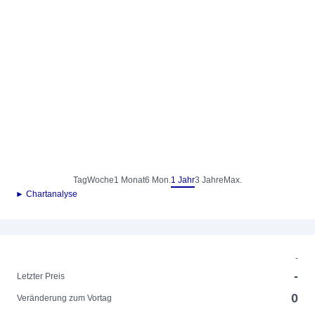
Tag
Woche
1 Monat
6 Mon.
1 Jahr
3 Jahre
Max.
► Chartanalyse
-
-
Letzter Preis
0
Veränderung zum Vortag