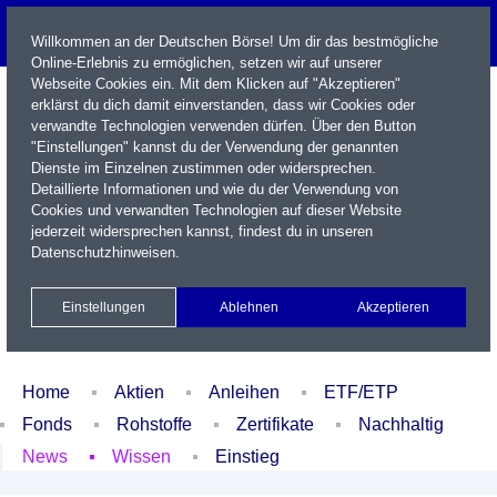
Willkommen an der Deutschen Börse! Um dir das bestmögliche
Online-Erlebnis zu ermöglichen, setzen wir auf unserer
Webseite Cookies ein. Mit dem Klicken auf "Akzeptieren"
erklärst du dich damit einverstanden, dass wir Cookies oder
verwandte Technologien verwenden dürfen. Über den Button
"Einstellungen" kannst du der Verwendung der genannten
Dienste im Einzelnen zustimmen oder widersprechen.
Detaillierte Informationen und wie du der Verwendung von
Cookies und verwandten Technologien auf dieser Website
Name / WKN / ISIN / Kürzel
jederzeit widersprechen kannst, findest du in unseren
Datenschutzhinweisen
.
Newsletter
Kontakt
English
Einstellungen
Ablehnen
Akzeptieren
Xetra Realtime
Watchlist
Portfolio
Login
Home
Aktien
Anleihen
ETF/ETP
Fonds
Rohstoffe
Zertifikate
Nachhaltig
News
Wissen
Einstieg