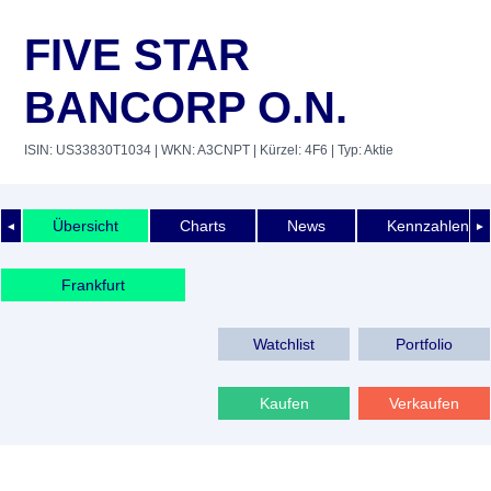
FIVE STAR
BANCORP O.N.
ISIN: US33830T1034
| WKN: A3CNPT
| Kürzel: 4F6
| Typ: Aktie
Übersicht
Charts
News
Kennzahlen
◄
►
Frankfurt
Watchlist
Portfolio
Kaufen
Verkaufen