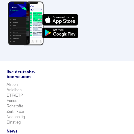
live.deutsche-
boerse.com
Aktien
Anleihen
ETF/ETP
Fonds
Rohstoffe
Zertifikate
Nachhaltig
Einstieg
News