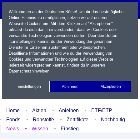
Willkommen an der Deutschen Börse! Um dir das bestmögliche
Online-Erlebnis zu ermöglichen, setzen wir auf unserer
Webseite Cookies ein. Mit dem Klicken auf "Akzeptieren"
erklärst du dich damit einverstanden, dass wir Cookies oder
verwandte Technologien verwenden dürfen. Über den Button
"Einstellungen" kannst du der Verwendung der genannten
Dienste im Einzelnen zustimmen oder widersprechen.
Detaillierte Informationen und wie du der Verwendung von
Cookies und verwandten Technologien auf dieser Website
Name / WKN / ISIN / Kürzel
jederzeit widersprechen kannst, findest du in unseren
Datenschutzhinweisen
.
Newsletter
Kontakt
English
Einstellungen
Ablehnen
Akzeptieren
Xetra Realtime
Watchlist
Portfolio
Login
Home
Aktien
Anleihen
ETF/ETP
Fonds
Rohstoffe
Zertifikate
Nachhaltig
News
Wissen
Einstieg