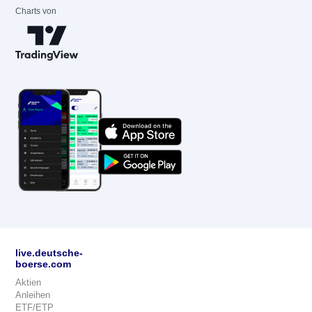
Charts von
live.deutsche-
boerse.com
Aktien
Anleihen
ETF/ETP