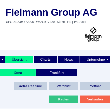
Fielmann Group AG
ISIN: DE0005772206
| WKN: 577220
| Kürzel: FIE
| Typ: Aktie
Übersicht
Charts
News
Unternehmens
◄
►
Xetra
Frankfurt
Xetra Realtime
Watchlist
Portfolio
Kaufen
Verkaufen