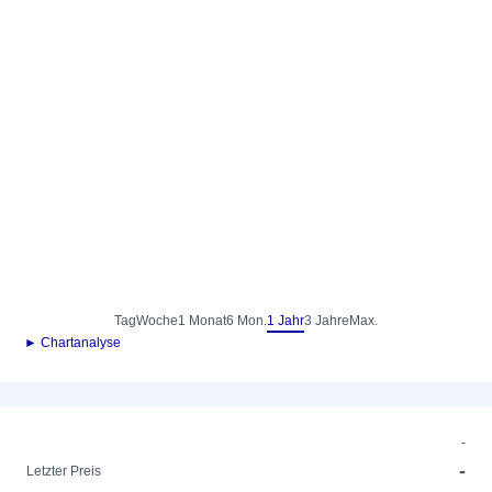
Tag
Woche
1 Monat
6 Mon.
1 Jahr
3 Jahre
Max.
► Chartanalyse
-
-
Letzter Preis