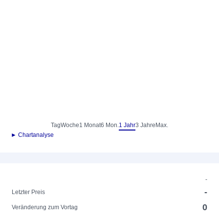
Tag
Woche
1 Monat
6 Mon.
1 Jahr
3 Jahre
Max.
► Chartanalyse
-
-
Letzter Preis
0
Veränderung zum Vortag