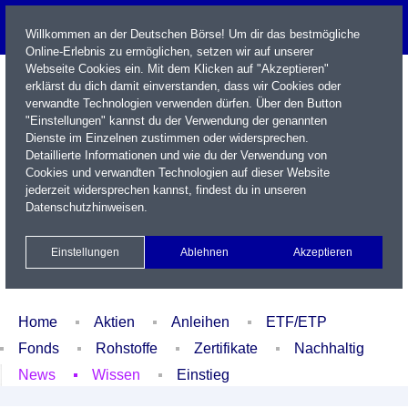
Willkommen an der Deutschen Börse! Um dir das bestmögliche
Online-Erlebnis zu ermöglichen, setzen wir auf unserer
Webseite Cookies ein. Mit dem Klicken auf "Akzeptieren"
erklärst du dich damit einverstanden, dass wir Cookies oder
verwandte Technologien verwenden dürfen. Über den Button
"Einstellungen" kannst du der Verwendung der genannten
Dienste im Einzelnen zustimmen oder widersprechen.
Detaillierte Informationen und wie du der Verwendung von
Cookies und verwandten Technologien auf dieser Website
Name / WKN / ISIN / Kürzel
jederzeit widersprechen kannst, findest du in unseren
Datenschutzhinweisen
.
Newsletter
Kontakt
English
Einstellungen
Ablehnen
Akzeptieren
Xetra Realtime
Watchlist
Portfolio
Login
Home
Aktien
Anleihen
ETF/ETP
Fonds
Rohstoffe
Zertifikate
Nachhaltig
News
Wissen
Einstieg