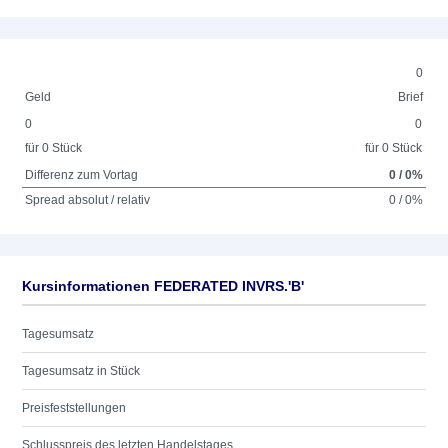
0
Geld
Brief
0
0
für 0 Stück
für 0 Stück
Differenz zum Vortag
0 / 0%
Spread absolut / relativ
0 / 0%
Kursinformationen FEDERATED INVRS.'B'
Tagesumsatz
Tagesumsatz in Stück
Preisfeststellungen
Schlusspreis des letzten Handelstages