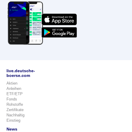
live.deutsche-
boerse.com
Aktien
Anleihen
ETF/ETP
Fonds
Rohstoffe
Zertifikate
Nachhaltig
Einstieg
News