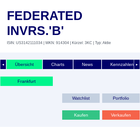
FEDERATED
INVRS.'B'
ISIN: US3142111034
| WKN: 914304
| Kürzel: 3KC
| Typ: Aktie
Übersicht
Charts
News
Kennzahlen
◄
►
Frankfurt
Watchlist
Portfolio
Kaufen
Verkaufen