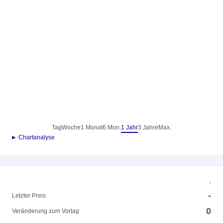
Tag
Woche
1 Monat
6 Mon.
1 Jahr
3 Jahre
Max.
► Chartanalyse
-
-
Letzter Preis
0
Veränderung zum Vortag