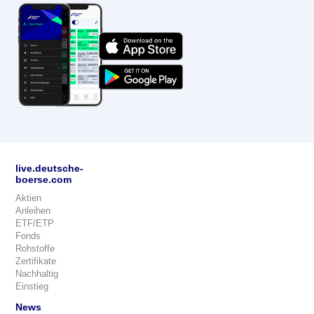
live.deutsche-
boerse.com
Aktien
Anleihen
ETF/ETP
Fonds
Rohstoffe
Zertifikate
Nachhaltig
Einstieg
News