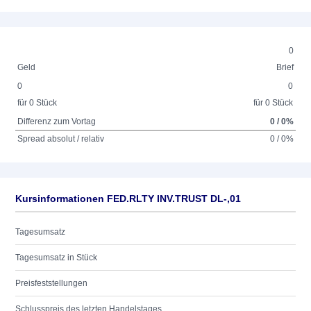
0
Geld
Brief
0
0
für 0 Stück
für 0 Stück
Differenz zum Vortag
0 / 0%
Spread absolut / relativ
0 / 0%
Kursinformationen FED.RLTY INV.TRUST DL-,01
Tagesumsatz
Tagesumsatz in Stück
Preisfeststellungen
Schlusspreis des letzten Handelstages