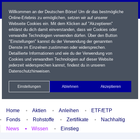
Willkommen an der Deutschen Börse! Um dir das bestmögliche
Online-Erlebnis zu ermöglichen, setzen wir auf unserer
Webseite Cookies ein. Mit dem Klicken auf "Akzeptieren"
erklärst du dich damit einverstanden, dass wir Cookies oder
verwandte Technologien verwenden dürfen. Über den Button
"Einstellungen" kannst du der Verwendung der genannten
Dienste im Einzelnen zustimmen oder widersprechen.
Detaillierte Informationen und wie du der Verwendung von
Cookies und verwandten Technologien auf dieser Website
Name / WKN / ISIN / Kürzel
jederzeit widersprechen kannst, findest du in unseren
Datenschutzhinweisen
.
Newsletter
Kontakt
English
Einstellungen
Ablehnen
Akzeptieren
Xetra Realtime
Watchlist
Portfolio
Login
Home
Aktien
Anleihen
ETF/ETP
Fonds
Rohstoffe
Zertifikate
Nachhaltig
News
Wissen
Einstieg