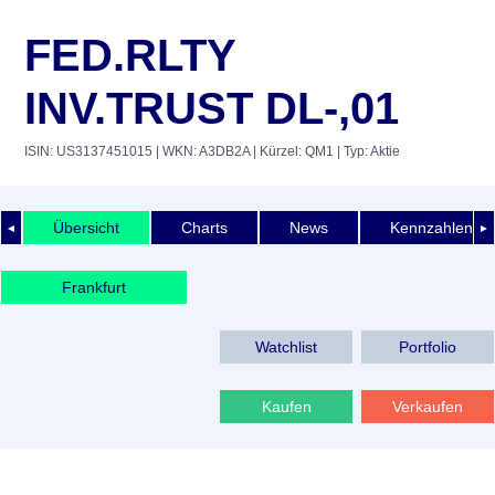
FED.RLTY
INV.TRUST DL-,01
ISIN: US3137451015
| WKN: A3DB2A
| Kürzel: QM1
| Typ: Aktie
Übersicht
Charts
News
Kennzahlen
◄
►
Frankfurt
Watchlist
Portfolio
Kaufen
Verkaufen