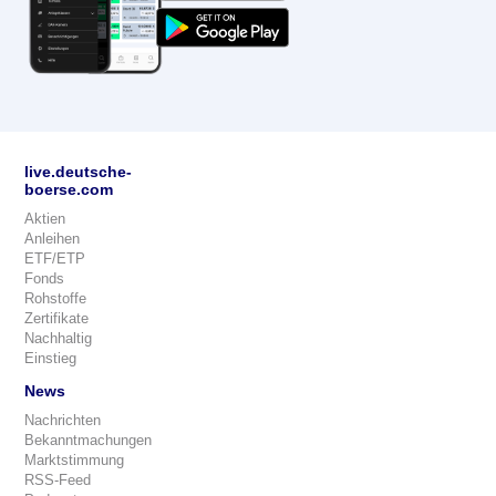
live.deutsche-
boerse.com
Aktien
Anleihen
ETF/ETP
Fonds
Rohstoffe
Zertifikate
Nachhaltig
Einstieg
News
Nachrichten
Bekanntmachungen
Marktstimmung
RSS-Feed