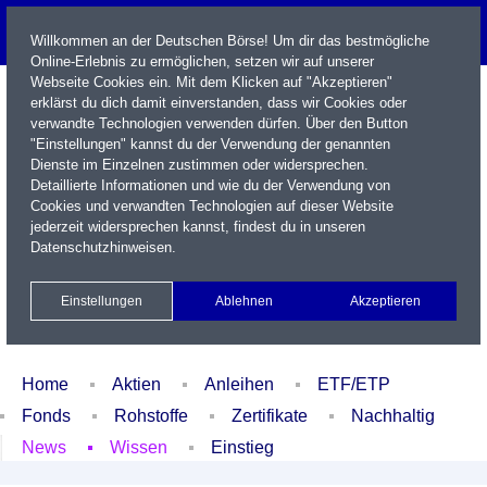
Willkommen an der Deutschen Börse! Um dir das bestmögliche
Online-Erlebnis zu ermöglichen, setzen wir auf unserer
Webseite Cookies ein. Mit dem Klicken auf "Akzeptieren"
erklärst du dich damit einverstanden, dass wir Cookies oder
verwandte Technologien verwenden dürfen. Über den Button
"Einstellungen" kannst du der Verwendung der genannten
Dienste im Einzelnen zustimmen oder widersprechen.
Detaillierte Informationen und wie du der Verwendung von
Cookies und verwandten Technologien auf dieser Website
Name / WKN / ISIN / Kürzel
jederzeit widersprechen kannst, findest du in unseren
Datenschutzhinweisen
.
Newsletter
Kontakt
English
Einstellungen
Ablehnen
Akzeptieren
Xetra Realtime
Watchlist
Portfolio
Login
Home
Aktien
Anleihen
ETF/ETP
Fonds
Rohstoffe
Zertifikate
Nachhaltig
News
Wissen
Einstieg