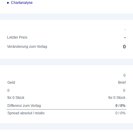
► Chartanalyse
-
-
Letzter Preis
0
Veränderung zum Vortag
0
Geld
Brief
0
0
für 0 Stück
für 0 Stück
Differenz zum Vortag
0 / 0%
Spread absolut / relativ
0 / 0%