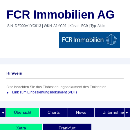
FCR Immobilien AG
ISIN: DE000A1YC913
| WKN: A1YC91
| Kürzel: FC9
| Typ: Aktie
Hinweis
Bitte beachten Sie das Einbeziehungsdokument des Emittenten.
Link zum Einbeziehungsdokument (PDF)
Übersicht
Charts
News
Unternehmens
◄
►
Xetra
Frankfurt