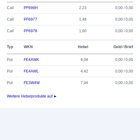
Call
PF698H
2,23
0,00 / 0,00
Call
PF6977
1,48
0,00 / 0,00
Call
PF6978
1,60
0,00 / 0,00
Typ
WKN
Hebel
Geld / Brief
Put
FE4AWK
8,08
0,00 / 0,00
Put
FE4AWL
4,42
0,00 / 0,00
Put
FE3W4W
7,94
0,00 / 0,00
Weitere Hebelprodukte auf ►