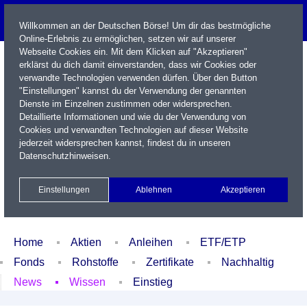
Willkommen an der Deutschen Börse! Um dir das bestmögliche
Online-Erlebnis zu ermöglichen, setzen wir auf unserer
Webseite Cookies ein. Mit dem Klicken auf "Akzeptieren"
erklärst du dich damit einverstanden, dass wir Cookies oder
verwandte Technologien verwenden dürfen. Über den Button
"Einstellungen" kannst du der Verwendung der genannten
Dienste im Einzelnen zustimmen oder widersprechen.
Detaillierte Informationen und wie du der Verwendung von
Cookies und verwandten Technologien auf dieser Website
Name / WKN / ISIN / Kürzel
jederzeit widersprechen kannst, findest du in unseren
Datenschutzhinweisen
.
Newsletter
Kontakt
English
Einstellungen
Ablehnen
Akzeptieren
Xetra Realtime
Watchlist
Portfolio
Login
Home
Aktien
Anleihen
ETF/ETP
Fonds
Rohstoffe
Zertifikate
Nachhaltig
News
Wissen
Einstieg