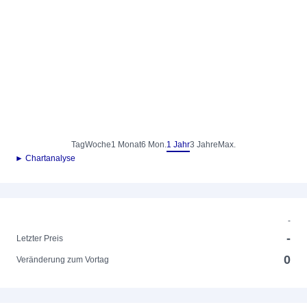
Tag
Woche
1 Monat
6 Mon.
1 Jahr
3 Jahre
Max.
► Chartanalyse
-
-
Letzter Preis
0
Veränderung zum Vortag