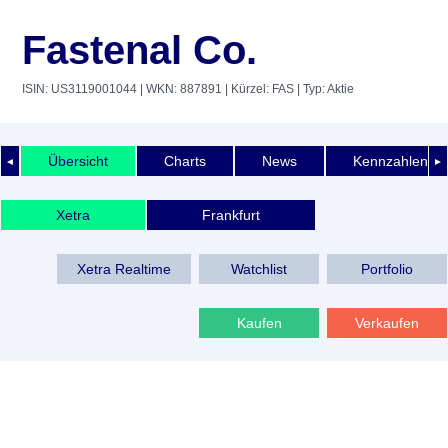
Fastenal Co.
ISIN: US3119001044
| WKN: 887891
| Kürzel: FAS
| Typ: Aktie
Übersicht
Charts
News
Kennzahlen
◄
►
Xetra
Frankfurt
Xetra Realtime
Watchlist
Portfolio
Kaufen
Verkaufen