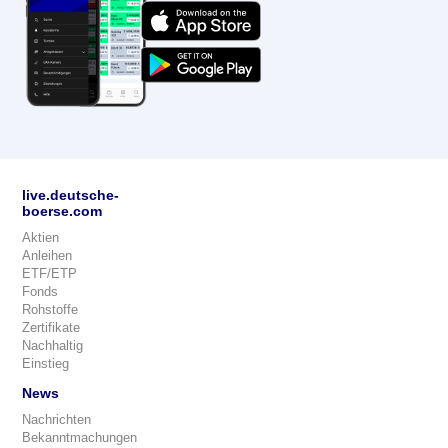
live.deutsche-
boerse.com
Aktien
Anleihen
ETF/ETP
Fonds
Rohstoffe
Zertifikate
Nachhaltig
Einstieg
News
Nachrichten
Bekanntmachungen