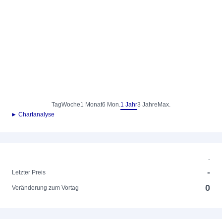
Tag
Woche
1 Monat
6 Mon.
1 Jahr
3 Jahre
Max.
► Chartanalyse
-
-
Letzter Preis
0
Veränderung zum Vortag