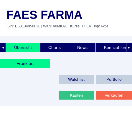
FAES FARMA
ISIN: ES0134950F36
| WKN: A0MKAC
| Kürzel: FFEA
| Typ: Aktie
Übersicht
Charts
News
Kennzahlen
◄
►
Frankfurt
Watchlist
Portfolio
Kaufen
Verkaufen