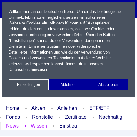
Willkommen an der Deutschen Börse! Um dir das bestmögliche
Online-Erlebnis zu ermöglichen, setzen wir auf unserer
Webseite Cookies ein. Mit dem Klicken auf "Akzeptieren"
erklärst du dich damit einverstanden, dass wir Cookies oder
verwandte Technologien verwenden dürfen. Über den Button
"Einstellungen" kannst du der Verwendung der genannten
Dienste im Einzelnen zustimmen oder widersprechen.
Detaillierte Informationen und wie du der Verwendung von
Cookies und verwandten Technologien auf dieser Website
Name / WKN / ISIN / Kürzel
jederzeit widersprechen kannst, findest du in unseren
Datenschutzhinweisen
.
Newsletter
Kontakt
English
Einstellungen
Ablehnen
Akzeptieren
Xetra Realtime
Watchlist
Portfolio
Login
Home
Aktien
Anleihen
ETF/ETP
Fonds
Rohstoffe
Zertifikate
Nachhaltig
News
Wissen
Einstieg