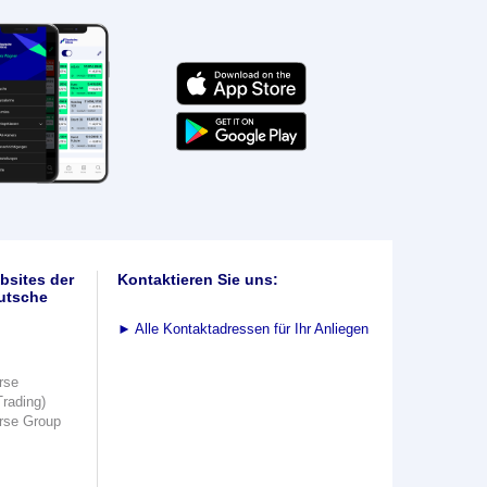
bsites der
Kontaktieren Sie uns:
utsche
►
Alle Kontaktadressen für Ihr Anliegen
rse
Trading)
rse Group