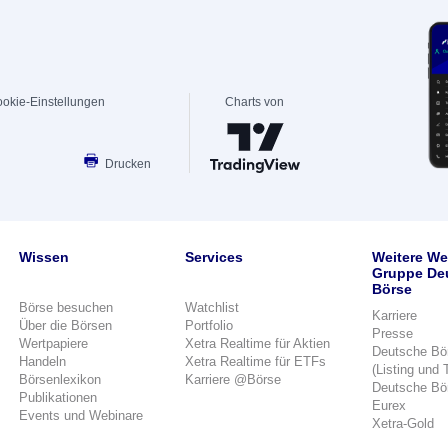
okie-Einstellungen
Charts von
Drucken
Wissen
Services
Weitere We
Gruppe De
Börse
Börse besuchen
Watchlist
Karriere
Über die Börsen
Portfolio
Presse
Wertpapiere
Xetra Realtime für Aktien
Deutsche Bö
Handeln
Xetra Realtime für ETFs
(Listing und 
Börsenlexikon
Karriere @Börse
Deutsche Bö
Publikationen
Eurex
Events und Webinare
Xetra-Gold