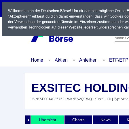
LIVE
Willkommen an der Deutschen Börse! Um dir das bestmögliche Online-Erl
"Akzeptieren" erklärst du dich damit einverstanden, dass wir Cookies o
der Verwendung der genannten Dienste im Einzelnen zustimmen oder wid
verwandten Technologien auf dieser Website jederzeit widersprechen kan
Name / W
Home
Aktien
Anleihen
ETF/ETP
EXSITEC HOLDIN
ISIN: SE0014035762
| WKN: A2QCWQ
| Kürzel: 1TI
| Typ: Aktie
Übersicht
Charts
News
K
◄