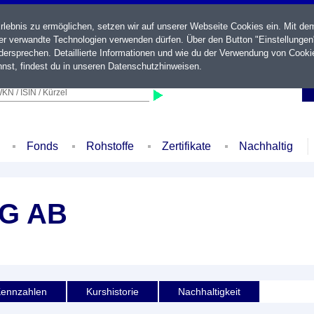
ebnis zu ermöglichen, setzen wir auf unserer Webseite Cookies ein. Mit de
der verwandte Technologien verwenden dürfen. Über den Button "Einstellungen
ersprechen. Detaillierte Informationen und wie du der Verwendung von Cooki
nst, findest du in unseren
Datenschutzhinweisen
.
KN / ISIN / Kürzel
Fonds
Rohstoffe
Zertifikate
Nachhaltig
G AB
ennzahlen
Kurshistorie
Nachhaltigkeit