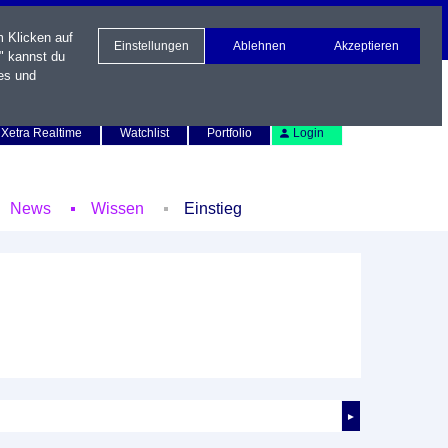
m Klicken auf
Einstellungen
Ablehnen
Akzeptieren
" kannst du
es und
Newsletter
Kontakt
English
Xetra Realtime
Watchlist
Portfolio
Login
News
Wissen
Einstieg
►