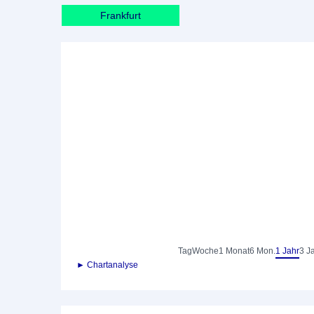
Frankfurt
Tag
Woche
1 Monat
6 Mon.
1 Jahr
3 J
► Chartanalyse