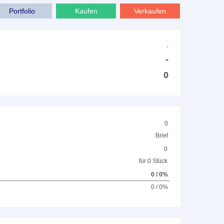
Portfolio
Kaufen
Verkaufen
-
-
0
0
Brief
0
für 0 Stück
0 / 0%
0 / 0%