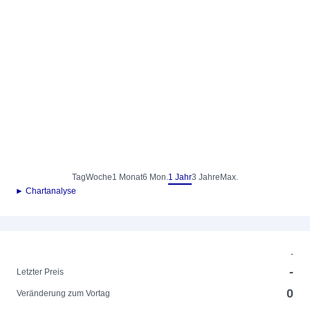
Tag
Woche
1 Monat
6 Mon.
1 Jahr
3 Jahre
Max.
► Chartanalyse
-
-
Letzter Preis
0
Veränderung zum Vortag