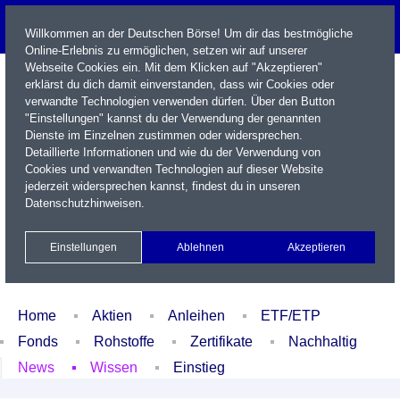
Willkommen an der Deutschen Börse! Um dir das bestmögliche
Online-Erlebnis zu ermöglichen, setzen wir auf unserer
Webseite Cookies ein. Mit dem Klicken auf "Akzeptieren"
erklärst du dich damit einverstanden, dass wir Cookies oder
verwandte Technologien verwenden dürfen. Über den Button
"Einstellungen" kannst du der Verwendung der genannten
Dienste im Einzelnen zustimmen oder widersprechen.
Detaillierte Informationen und wie du der Verwendung von
Cookies und verwandten Technologien auf dieser Website
Name / WKN / ISIN / Kürzel
jederzeit widersprechen kannst, findest du in unseren
Datenschutzhinweisen
.
Newsletter
Kontakt
English
Einstellungen
Ablehnen
Akzeptieren
Xetra Realtime
Watchlist
Portfolio
Login
Home
Aktien
Anleihen
ETF/ETP
Fonds
Rohstoffe
Zertifikate
Nachhaltig
News
Wissen
Einstieg