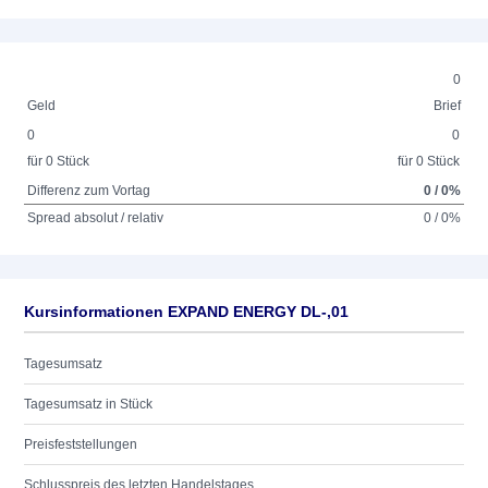
0
Geld
Brief
0
0
für 0 Stück
für 0 Stück
Differenz zum Vortag
0 / 0%
Spread absolut / relativ
0 / 0%
Kursinformationen EXPAND ENERGY DL-,01
Tagesumsatz
Tagesumsatz in Stück
Preisfeststellungen
Schlusspreis des letzten Handelstages