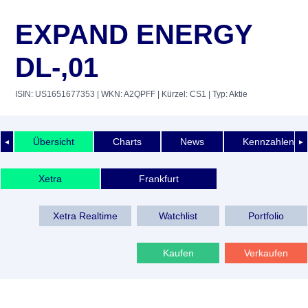
EXPAND ENERGY
DL-,01
ISIN: US1651677353
| WKN: A2QPFF
| Kürzel: CS1
| Typ: Aktie
Übersicht
Charts
News
Kennzahlen
◄
►
Xetra
Frankfurt
Xetra Realtime
Watchlist
Portfolio
Kaufen
Verkaufen