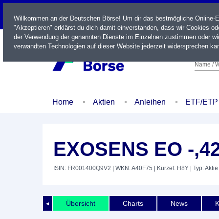
LIVE
Willkommen an der Deutschen Börse! Um dir das bestmögliche Online-Erl
"Akzeptieren" erklärst du dich damit einverstanden, dass wir Cookies o
der Verwendung der genannten Dienste im Einzelnen zustimmen oder wid
verwandten Technologien auf dieser Website jederzeit widersprechen kan
Name / W
Home
Aktien
Anleihen
ETF/ETP
EXOSENS EO -,4
ISIN: FR001400Q9V2
| WKN: A40F75
| Kürzel: H8Y
| Typ: Aktie
Übersicht
Charts
News
K
◄