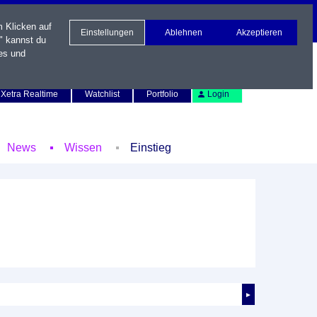
m Klicken auf
Einstellungen
Ablehnen
Akzeptieren
" kannst du
es und
Newsletter
Kontakt
English
Xetra Realtime
Watchlist
Portfolio
Login
News
Wissen
Einstieg
►