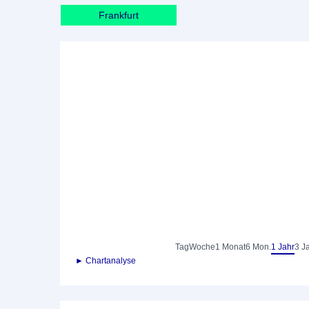
Frankfurt
Tag
Woche
1 Monat
6 Mon.
1 Jahr
3 J
► Chartanalyse