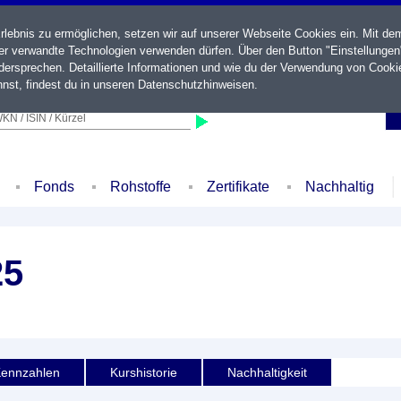
ebnis zu ermöglichen, setzen wir auf unserer Webseite Cookies ein. Mit de
der verwandte Technologien verwenden dürfen. Über den Button "Einstellungen
ersprechen. Detaillierte Informationen und wie du der Verwendung von Cooki
nst, findest du in unseren
Datenschutzhinweisen
.
KN / ISIN / Kürzel
Fonds
Rohstoffe
Zertifikate
Nachhaltig
25
ennzahlen
Kurshistorie
Nachhaltigkeit