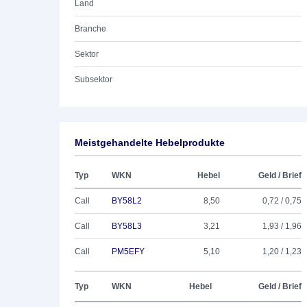
Land
Branche
Sektor
Subsektor
Meistgehandelte Hebelprodukte
Typ
WKN
Hebel
Geld / Brief
Call
BY58L2
8,50
0,72 / 0,75
Call
BY58L3
3,21
1,93 / 1,96
Call
PM5EFY
5,10
1,20 / 1,23
Typ
WKN
Hebel
Geld / Brief