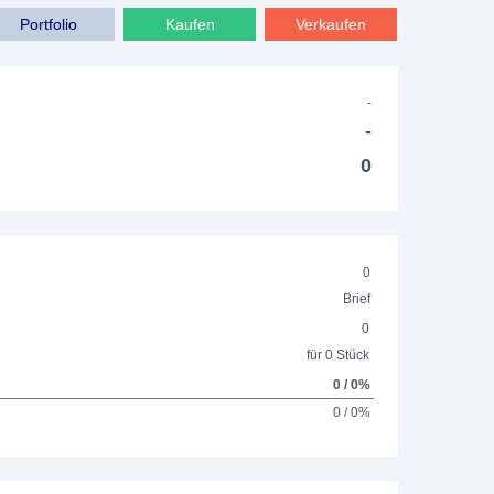
Portfolio
Kaufen
Verkaufen
-
-
0
0
Brief
0
für 0 Stück
0 / 0%
0 / 0%