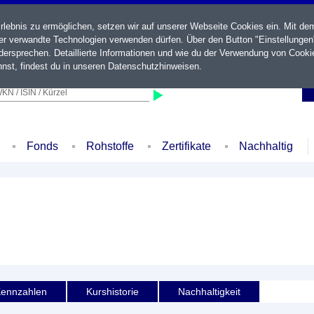
ebnis zu ermöglichen, setzen wir auf unserer Webseite Cookies ein. Mit de
der verwandte Technologien verwenden dürfen. Über den Button "Einstellungen
ersprechen. Detaillierte Informationen und wie du der Verwendung von Cooki
nst, findest du in unseren
Datenschutzhinweisen
.
KN / ISIN / Kürzel
Fonds
Rohstoffe
Zertifikate
Nachhaltig
ennzahlen
Kurshistorie
Nachhaltigkeit