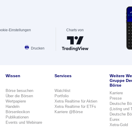
okie-Einstellungen
Charts von
Drucken
Wissen
Services
Weitere We
Gruppe De
Börse
Börse besuchen
Watchlist
Karriere
Über die Börsen
Portfolio
Presse
Wertpapiere
Xetra Realtime für Aktien
Deutsche Bö
Handeln
Xetra Realtime für ETFs
(Listing und 
Börsenlexikon
Karriere @Börse
Deutsche Bö
Publikationen
Eurex
Events und Webinare
Xetra-Gold