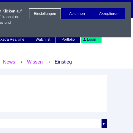
m Klicken auf
Einstellungen
Ablehnen
Akzeptieren
" kannst du
es und
Newsletter
Kontakt
English
Xetra Realtime
Watchlist
Portfolio
Login
News
Wissen
Einstieg
►