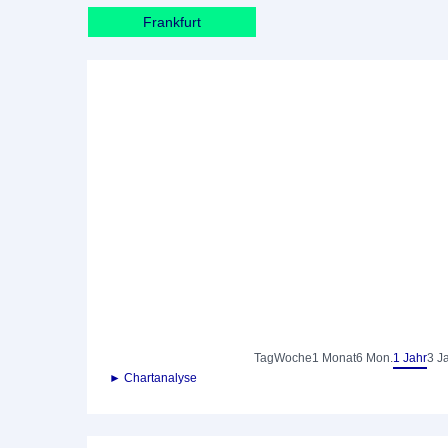
Frankfurt
Tag
Woche
1 Monat
6 Mon.
1 Jahr
3 J
► Chartanalyse