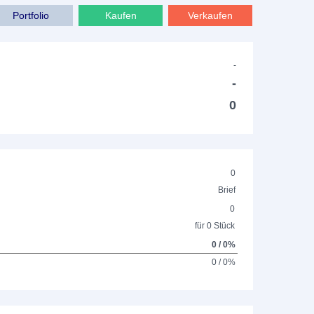
Portfolio
Kaufen
Verkaufen
-
-
0
0
Brief
0
für 0 Stück
0 / 0%
0 / 0%