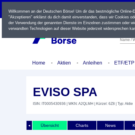
LIVE
Willkommen an der Deutschen Börse! Um dir das bestmögliche Online-Erl
"Akzeptieren" erklärst du dich damit einverstanden, dass wir Cookies o
der Verwendung der genannten Dienste im Einzelnen zustimmen oder wid
verwandten Technologien auf dieser Website jederzeit widersprechen kan
Name / W
Home
Aktien
Anleihen
ETF/ETP
EVISO SPA
ISIN: IT0005430936
| WKN: A2QLMH
| Kürzel: 6Z8
| Typ: Aktie
Übersicht
Charts
News
K
◄