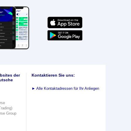
bsites der
Kontaktieren Sie uns:
utsche
►
Alle Kontaktadressen für Ihr Anliegen
rse
Trading)
rse Group