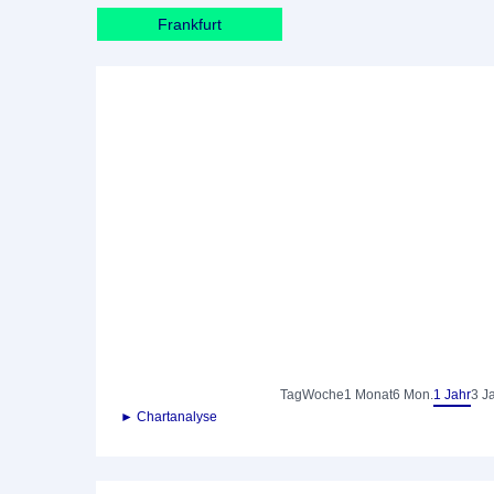
Frankfurt
Tag
Woche
1 Monat
6 Mon.
1 Jahr
3 J
► Chartanalyse