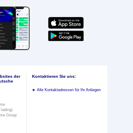
bsites der
Kontaktieren Sie uns:
utsche
►
Alle Kontaktadressen für Ihr Anliegen
rse
Trading)
rse Group