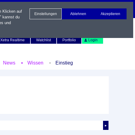
m Klicken auf
Einstellungen
Ablehnen
Akzeptieren
" kannst du
es und
Newsletter
Kontakt
English
Xetra Realtime
Watchlist
Portfolio
Login
News
Wissen
Einstieg
►