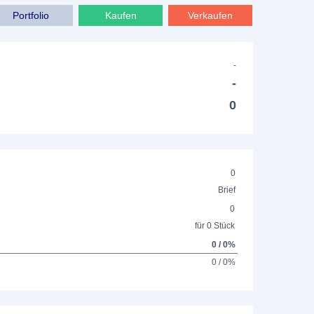
Portfolio
Kaufen
Verkaufen
-
-
0
0
Brief
0
für 0 Stück
0 / 0%
0 / 0%