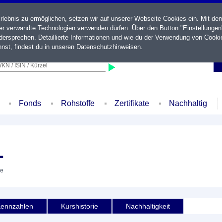
ebnis zu ermöglichen, setzen wir auf unserer Webseite Cookies ein. Mit de
der verwandte Technologien verwenden dürfen. Über den Button "Einstellungen
ersprechen. Detaillierte Informationen und wie du der Verwendung von Cooki
nst, findest du in unseren
Datenschutzhinweisen
.
KN / ISIN / Kürzel
Fonds
Rohstoffe
Zertifikate
Nachhaltig
L
ie
ennzahlen
Kurshistorie
Nachhaltigkeit