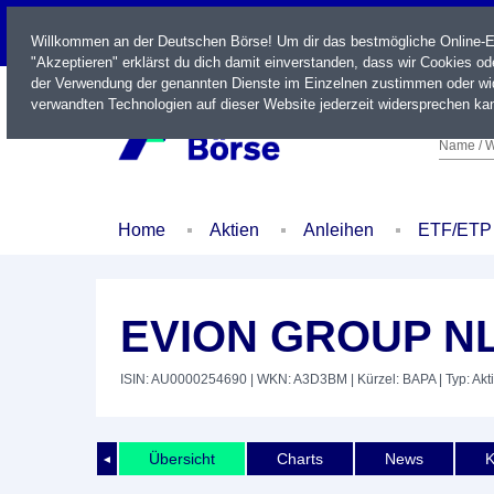
LIVE
Willkommen an der Deutschen Börse! Um dir das bestmögliche Online-Erl
"Akzeptieren" erklärst du dich damit einverstanden, dass wir Cookies o
der Verwendung der genannten Dienste im Einzelnen zustimmen oder wid
verwandten Technologien auf dieser Website jederzeit widersprechen kan
Name / W
Home
Aktien
Anleihen
ETF/ETP
EVION GROUP N
ISIN: AU0000254690
| WKN: A3D3BM
| Kürzel: BAPA
| Typ: Akt
Übersicht
Charts
News
K
◄