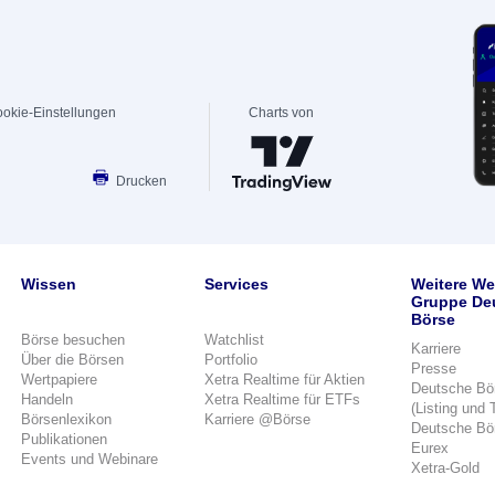
okie-Einstellungen
Charts von
Drucken
Wissen
Services
Weitere We
Gruppe De
Börse
Börse besuchen
Watchlist
Karriere
Über die Börsen
Portfolio
Presse
Wertpapiere
Xetra Realtime für Aktien
Deutsche Bö
Handeln
Xetra Realtime für ETFs
(Listing und 
Börsenlexikon
Karriere @Börse
Deutsche Bö
Publikationen
Eurex
Events und Webinare
Xetra-Gold