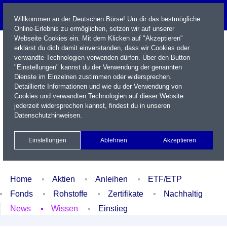
Willkommen an der Deutschen Börse! Um dir das bestmögliche
Online-Erlebnis zu ermöglichen, setzen wir auf unserer
Webseite Cookies ein. Mit dem Klicken auf "Akzeptieren"
erklärst du dich damit einverstanden, dass wir Cookies oder
verwandte Technologien verwenden dürfen. Über den Button
"Einstellungen" kannst du der Verwendung der genannten
Dienste im Einzelnen zustimmen oder widersprechen.
Detaillierte Informationen und wie du der Verwendung von
Cookies und verwandten Technologien auf dieser Website
Name / WKN / ISIN / Kürzel
jederzeit widersprechen kannst, findest du in unseren
Datenschutzhinweisen
.
Newsletter
Kontakt
English
Einstellungen
Ablehnen
Akzeptieren
Xetra Realtime
Watchlist
Portfolio
Login
Home
Aktien
Anleihen
ETF/ETP
Fonds
Rohstoffe
Zertifikate
Nachhaltig
News
Wissen
Einstieg