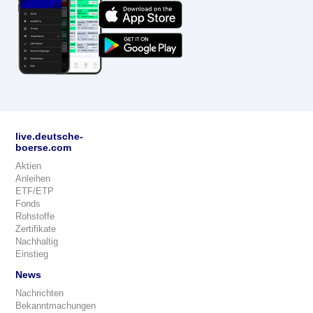
live.deutsche-
boerse.com
Aktien
Anleihen
ETF/ETP
Fonds
Rohstoffe
Zertifikate
Nachhaltig
Einstieg
News
Nachrichten
Bekanntmachungen