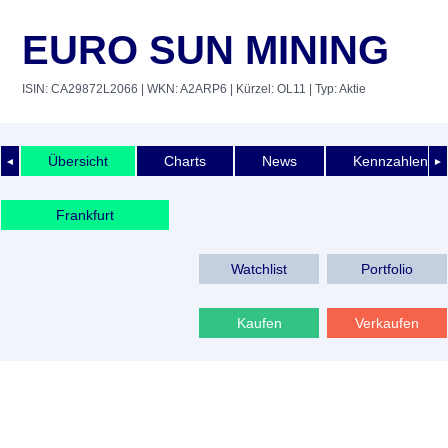
EURO SUN MINING
ISIN: CA29872L2066
| WKN: A2ARP6
| Kürzel: OL11
| Typ: Aktie
Übersicht
Charts
News
Kennzahlen
◄
►
Frankfurt
Watchlist
Portfolio
Kaufen
Verkaufen