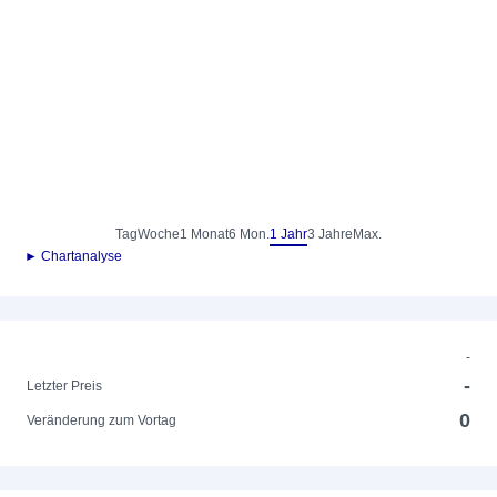
Tag
Woche
1 Monat
6 Mon.
1 Jahr
3 Jahre
Max.
► Chartanalyse
-
-
Letzter Preis
0
Veränderung zum Vortag