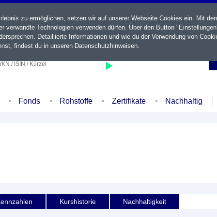
ebnis zu ermöglichen, setzen wir auf unserer Webseite Cookies ein. Mit de
der verwandte Technologien verwenden dürfen. Über den Button "Einstellungen
ersprechen. Detaillierte Informationen und wie du der Verwendung von Cooki
nst, findest du in unseren
Datenschutzhinweisen
.
KN / ISIN / Kürzel
Fonds
Rohstoffe
Zertifikate
Nachhaltig
ennzahlen
Kurshistorie
Nachhaltigkeit