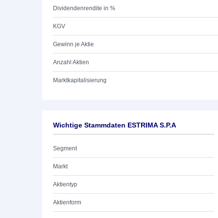
Dividendenrendite in %
KGV
Gewinn je Aktie
Anzahl Aktien
Marktkapitalisierung
Wichtige Stammdaten ESTRIMA S.P.A
Segment
Markt
Aktientyp
Aktienform