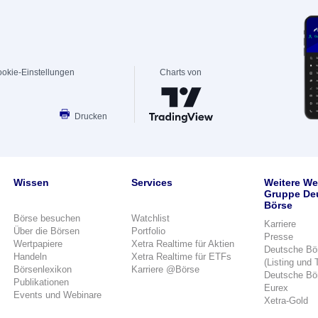
okie-Einstellungen
Charts von
Drucken
Wissen
Services
Weitere We
Gruppe De
Börse
Börse besuchen
Watchlist
Karriere
Über die Börsen
Portfolio
Presse
Wertpapiere
Xetra Realtime für Aktien
Deutsche Bö
Handeln
Xetra Realtime für ETFs
(Listing und 
Börsenlexikon
Karriere @Börse
Deutsche Bö
Publikationen
Eurex
Events und Webinare
Xetra-Gold