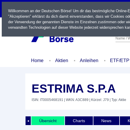
LIVE
Willkommen an der Deutschen Börse! Um dir das bestmögliche Online-Erl
"Akzeptieren" erklärst du dich damit einverstanden, dass wir Cookies o
der Verwendung der genannten Dienste im Einzelnen zustimmen oder wid
verwandten Technologien auf dieser Website jederzeit widersprechen kan
Name / W
Home
Aktien
Anleihen
ETF/ETP
ESTRIMA S.P.A
ISIN: IT0005468191
| WKN: A3C889
| Kürzel: J79
| Typ: Aktie
Übersicht
Charts
News
K
◄