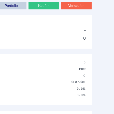
Portfolio
Kaufen
Verkaufen
-
-
0
0
Brief
0
für 0 Stück
0 / 0%
0 / 0%