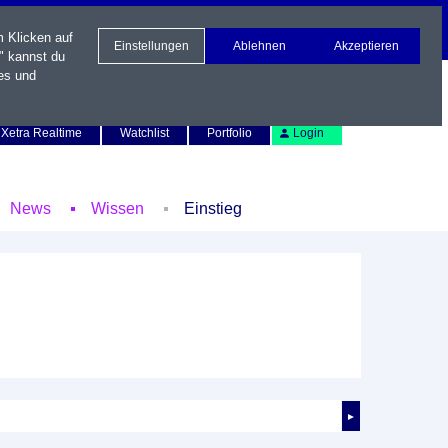
m Klicken auf
Einstellungen
Ablehnen
Akzeptieren
" kannst du
es und
Newsletter
Kontakt
English
Xetra Realtime
Watchlist
Portfolio
Login
News
Wissen
Einstieg
►