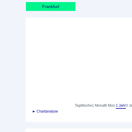
Frankfurt
Tag
Woche
1 Monat
6 Mon.
1 Jahr
3 J
► Chartanalyse