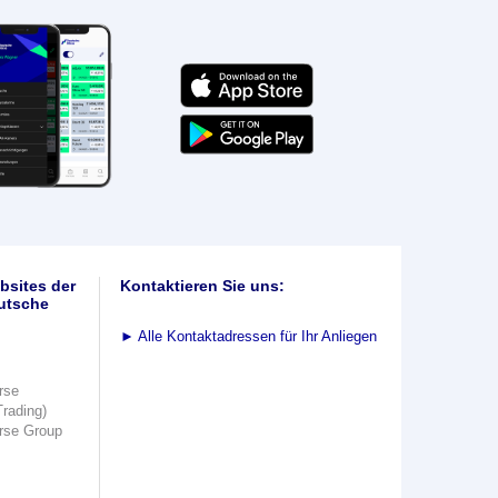
bsites der
Kontaktieren Sie uns:
utsche
►
Alle Kontaktadressen für Ihr Anliegen
rse
Trading)
rse Group