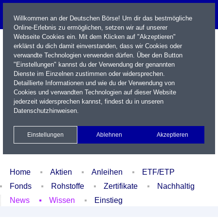
Willkommen an der Deutschen Börse! Um dir das bestmögliche
Online-Erlebnis zu ermöglichen, setzen wir auf unserer
Webseite Cookies ein. Mit dem Klicken auf "Akzeptieren"
erklärst du dich damit einverstanden, dass wir Cookies oder
verwandte Technologien verwenden dürfen. Über den Button
"Einstellungen" kannst du der Verwendung der genannten
Dienste im Einzelnen zustimmen oder widersprechen.
Detaillierte Informationen und wie du der Verwendung von
Cookies und verwandten Technologien auf dieser Website
Name / WKN / ISIN / Kürzel
jederzeit widersprechen kannst, findest du in unseren
Datenschutzhinweisen
.
Newsletter
Kontakt
English
Einstellungen
Ablehnen
Akzeptieren
Xetra Realtime
Watchlist
Portfolio
Login
Home
Aktien
Anleihen
ETF/ETP
Fonds
Rohstoffe
Zertifikate
Nachhaltig
News
Wissen
Einstieg