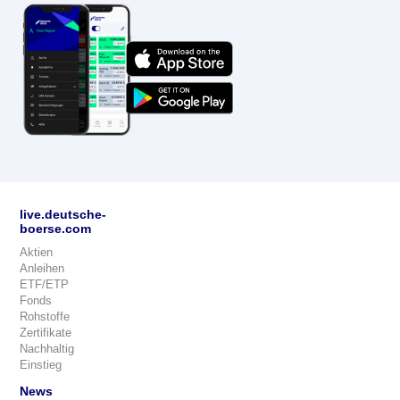
live.deutsche-
boerse.com
Aktien
Anleihen
ETF/ETP
Fonds
Rohstoffe
Zertifikate
Nachhaltig
Einstieg
News