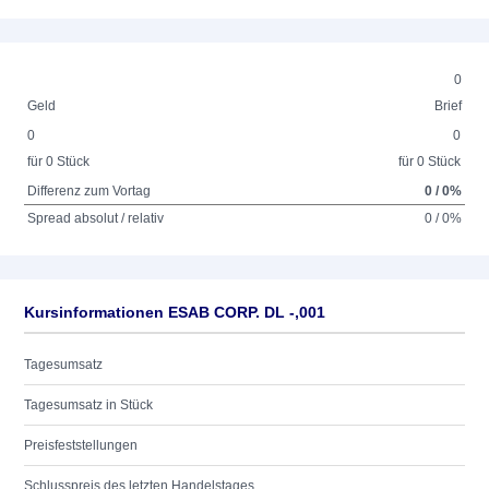
0
Geld
Brief
0
0
für 0 Stück
für 0 Stück
Differenz zum Vortag
0 / 0%
Spread absolut / relativ
0 / 0%
Kursinformationen ESAB CORP. DL -,001
Tagesumsatz
Tagesumsatz in Stück
Preisfeststellungen
Schlusspreis des letzten Handelstages