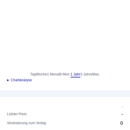
Tag
Woche
1 Monat
6 Mon.
1 Jahr
3 Jahre
Max.
► Chartanalyse
-
-
Letzter Preis
0
Veränderung zum Vortag