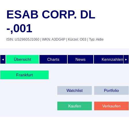
ESAB CORP. DL
-,001
ISIN: US29605J1060
| WKN: A3DG4P
| Kürzel: O03
| Typ: Aktie
Übersicht
Charts
News
Kennzahlen
◄
►
Frankfurt
Watchlist
Portfolio
Kaufen
Verkaufen