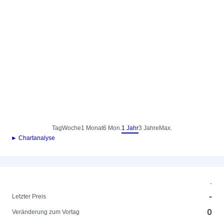
Tag
Woche
1 Monat
6 Mon.
1 Jahr
3 Jahre
Max.
► Chartanalyse
-
-
Letzter Preis
0
Veränderung zum Vortag