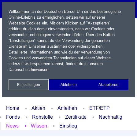
Willkommen an der Deutschen Börse! Um dir das bestmögliche
Online-Erlebnis zu ermöglichen, setzen wir auf unserer
Webseite Cookies ein. Mit dem Klicken auf "Akzeptieren"
erklärst du dich damit einverstanden, dass wir Cookies oder
verwandte Technologien verwenden dürfen. Über den Button
"Einstellungen" kannst du der Verwendung der genannten
Dienste im Einzelnen zustimmen oder widersprechen.
Detaillierte Informationen und wie du der Verwendung von
Cookies und verwandten Technologien auf dieser Website
Name / WKN / ISIN / Kürzel
jederzeit widersprechen kannst, findest du in unseren
Datenschutzhinweisen
.
Newsletter
Kontakt
English
Einstellungen
Ablehnen
Akzeptieren
Xetra Realtime
Watchlist
Portfolio
Login
Home
Aktien
Anleihen
ETF/ETP
Fonds
Rohstoffe
Zertifikate
Nachhaltig
News
Wissen
Einstieg