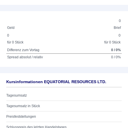
0
Geld
Brief
0
0
für 0 Stück
für 0 Stück
Differenz zum Vortag
0 / 0%
Spread absolut / relativ
0 / 0%
Kursinformationen EQUATORIAL RESOURCES LTD.
Tagesumsatz
Tagesumsatz in Stück
Preisfeststellungen
Schlusspreis des letzten Handelstages