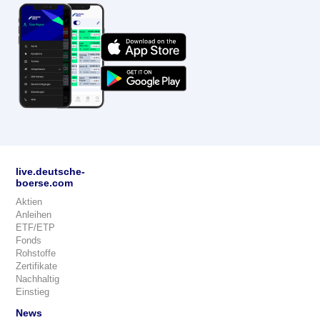
live.deutsche-
boerse.com
Aktien
Anleihen
ETF/ETP
Fonds
Rohstoffe
Zertifikate
Nachhaltig
Einstieg
News