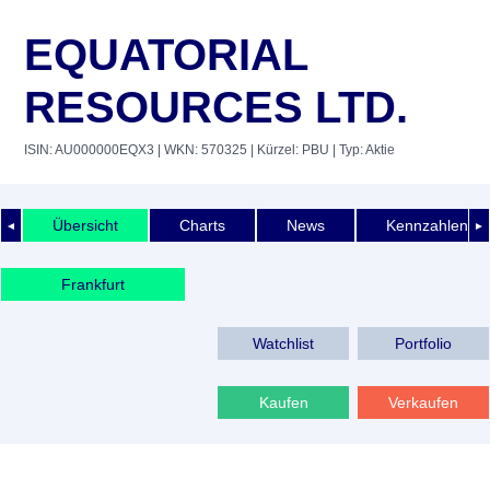
EQUATORIAL
RESOURCES LTD.
ISIN: AU000000EQX3
| WKN: 570325
| Kürzel: PBU
| Typ: Aktie
Übersicht
Charts
News
Kennzahlen
◄
►
Frankfurt
Watchlist
Portfolio
Kaufen
Verkaufen