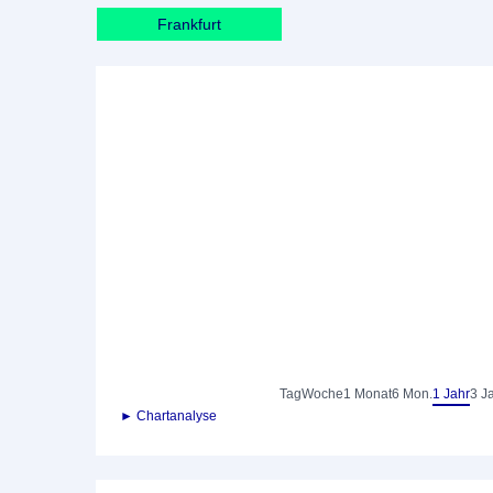
Frankfurt
Tag
Woche
1 Monat
6 Mon.
1 Jahr
3 J
► Chartanalyse