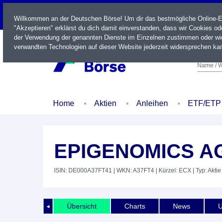
LIVE
Willkommen an der Deutschen Börse! Um dir das bestmögliche Online-Erl
"Akzeptieren" erklärst du dich damit einverstanden, dass wir Cookies o
der Verwendung der genannten Dienste im Einzelnen zustimmen oder wid
verwandten Technologien auf dieser Website jederzeit widersprechen kan
Name / W
Home
Aktien
Anleihen
ETF/ETP
EPIGENOMICS AG
ISIN: DE000A37FT41
| WKN: A37FT4
| Kürzel: ECX
| Typ: Aktie
Übersicht
Charts
News
U
◄