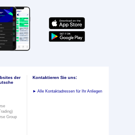
bsites der
Kontaktieren Sie uns:
utsche
►
Alle Kontaktadressen für Ihr Anliegen
rse
Trading)
rse Group