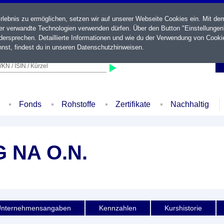
ebnis zu ermöglichen, setzen wir auf unserer Webseite Cookies ein. Mit de
der verwandte Technologien verwenden dürfen. Über den Button "Einstellungen
ersprechen. Detaillierte Informationen und wie du der Verwendung von Cooki
nst, findest du in unseren
Datenschutzhinweisen
.
KN / ISIN / Kürzel
Fonds
Rohstoffe
Zertifikate
Nachhaltig
 NA O.N.
nternehmensangaben
Kennzahlen
Kurshistorie