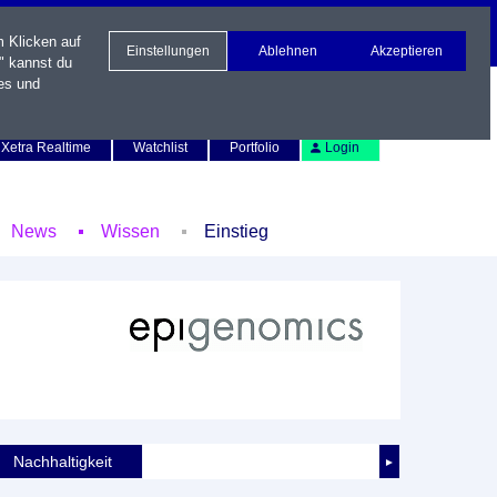
m Klicken auf
Einstellungen
Ablehnen
Akzeptieren
" kannst du
es und
Newsletter
Kontakt
English
Xetra Realtime
Watchlist
Portfolio
Login
News
Wissen
Einstieg
Nachhaltigkeit
►