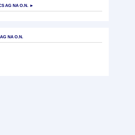
S AG NA O.N.
►
AG NA O.N.