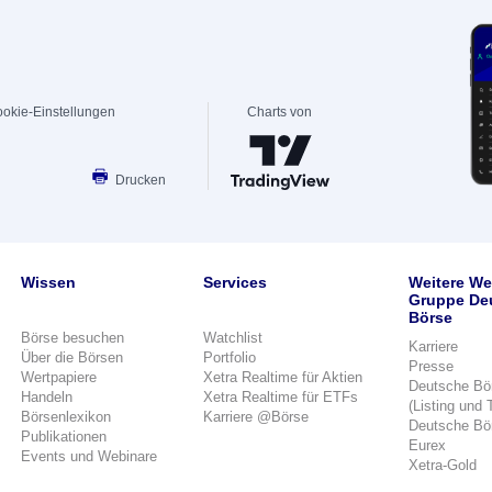
okie-Einstellungen
Charts von
Drucken
Wissen
Services
Weitere We
Gruppe De
Börse
Börse besuchen
Watchlist
Karriere
Über die Börsen
Portfolio
Presse
Wertpapiere
Xetra Realtime für Aktien
Deutsche Bö
Handeln
Xetra Realtime für ETFs
(Listing und 
Börsenlexikon
Karriere @Börse
Deutsche Bö
Publikationen
Eurex
Events und Webinare
Xetra-Gold