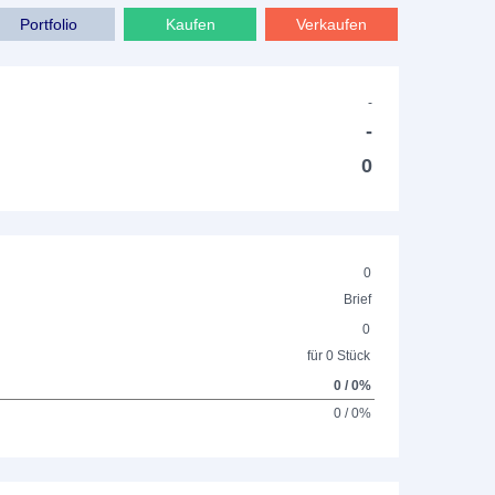
Portfolio
Kaufen
Verkaufen
-
-
0
0
Brief
0
für 0 Stück
0 / 0%
0 / 0%