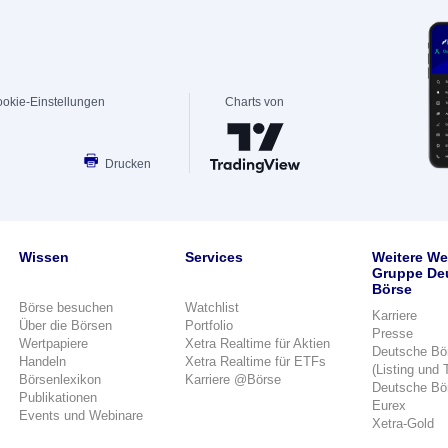
okie-Einstellungen
Charts von
Drucken
Wissen
Services
Weitere We
Gruppe De
Börse
Börse besuchen
Watchlist
Karriere
Über die Börsen
Portfolio
Presse
Wertpapiere
Xetra Realtime für Aktien
Deutsche Bö
Handeln
Xetra Realtime für ETFs
(Listing und 
Börsenlexikon
Karriere @Börse
Deutsche Bö
Publikationen
Eurex
Events und Webinare
Xetra-Gold