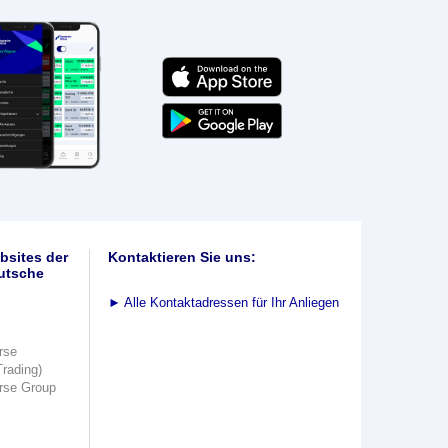
bsites der
Kontaktieren Sie uns:
utsche
►
Alle Kontaktadressen für Ihr Anliegen
rse
Trading)
rse Group