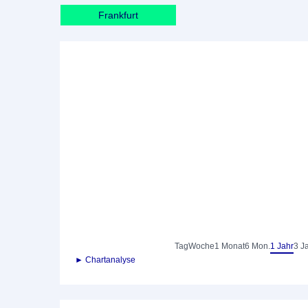
Frankfurt
Tag
Woche
1 Monat
6 Mon.
1 Jahr
3 J
► Chartanalyse