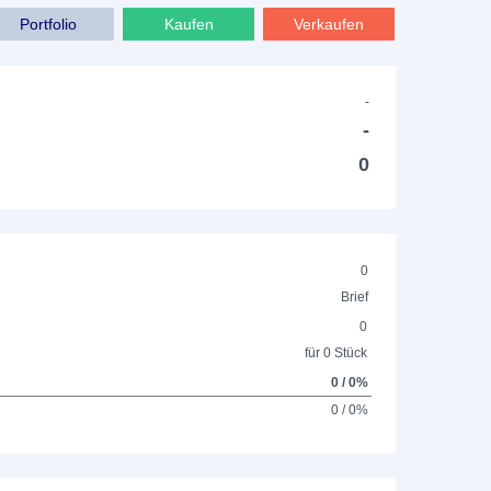
Portfolio
Kaufen
Verkaufen
-
-
0
0
Brief
0
für 0 Stück
0 / 0%
0 / 0%