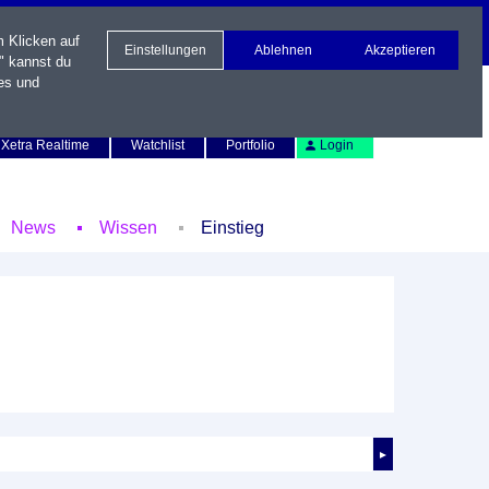
m Klicken auf
Einstellungen
Ablehnen
Akzeptieren
" kannst du
es und
Newsletter
Kontakt
English
Xetra Realtime
Watchlist
Portfolio
Login
News
Wissen
Einstieg
►