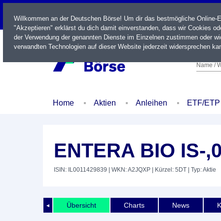
LIVE
Willkommen an der Deutschen Börse! Um dir das bestmögliche Online-Erl
"Akzeptieren" erklärst du dich damit einverstanden, dass wir Cookies o
der Verwendung der genannten Dienste im Einzelnen zustimmen oder wid
verwandten Technologien auf dieser Website jederzeit widersprechen kan
Name / W
Home
Aktien
Anleihen
ETF/ETP
ENTERA BIO IS-,
ISIN: IL0011429839
| WKN: A2JQXP
| Kürzel: 5DT
| Typ: Aktie
Übersicht
Charts
News
K
◄