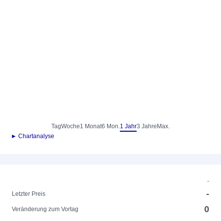
Tag
Woche
1 Monat
6 Mon.
1 Jahr
3 Jahre
Max.
► Chartanalyse
-
-
Letzter Preis
0
Veränderung zum Vortag