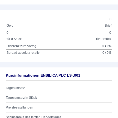
0
Geld
Brief
0
0
für 0 Stück
für 0 Stück
Differenz zum Vortag
0 / 0%
Spread absolut / relativ
0 / 0%
Kursinformationen ENSILICA PLC LS-,001
Tagesumsatz
Tagesumsatz in Stück
Preisfeststellungen
Schlusspreis des letzten Handelstages