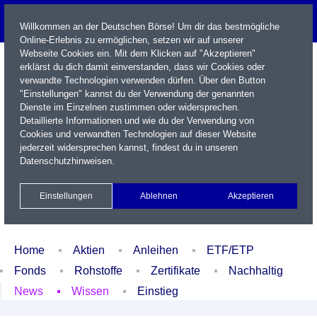
Willkommen an der Deutschen Börse! Um dir das bestmögliche
Online-Erlebnis zu ermöglichen, setzen wir auf unserer
Webseite Cookies ein. Mit dem Klicken auf "Akzeptieren"
erklärst du dich damit einverstanden, dass wir Cookies oder
verwandte Technologien verwenden dürfen. Über den Button
"Einstellungen" kannst du der Verwendung der genannten
Dienste im Einzelnen zustimmen oder widersprechen.
Detaillierte Informationen und wie du der Verwendung von
Cookies und verwandten Technologien auf dieser Website
Name / WKN / ISIN / Kürzel
jederzeit widersprechen kannst, findest du in unseren
Datenschutzhinweisen
.
Newsletter
Kontakt
English
Einstellungen
Ablehnen
Akzeptieren
Xetra Realtime
Watchlist
Portfolio
Login
Home
Aktien
Anleihen
ETF/ETP
Fonds
Rohstoffe
Zertifikate
Nachhaltig
News
Wissen
Einstieg