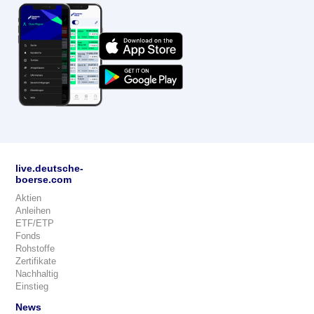
live.deutsche-
boerse.com
Aktien
Anleihen
ETF/ETP
Fonds
Rohstoffe
Zertifikate
Nachhaltig
Einstieg
News