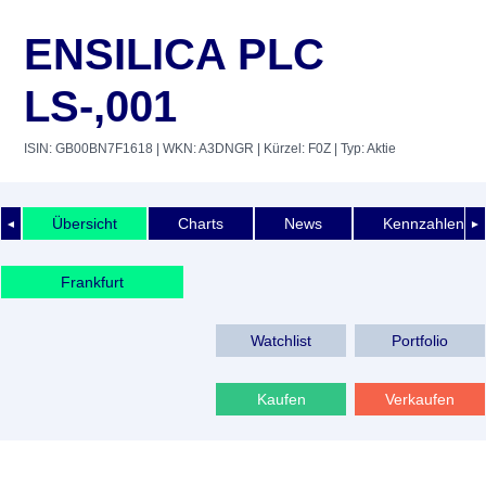
ENSILICA PLC
LS-,001
ISIN: GB00BN7F1618
| WKN: A3DNGR
| Kürzel: F0Z
| Typ: Aktie
Übersicht
Charts
News
Kennzahlen
◄
►
Frankfurt
Watchlist
Portfolio
Kaufen
Verkaufen